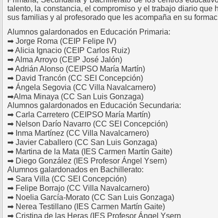
talento, la constancia, el compromiso y el trabajo diario que
sus familias y al profesorado que les acompaña en su formac
Alumnos galardonados en Educación Primaria:
➡ Jorge Roma (CEIP Felipe IV)
➡ Alicia Ignacio (CEIP Carlos Ruiz)
➡ Alma Arroyo (CEIP José Jalón)
➡ Adrián Alonso (CEIPSO María Martín)
➡ David Trancón (CC SEI Concepción)
➡ Ángela Segovia (CC Villa Navalcarnero)
➡Alma Minaya (CC San Luis Gonzaga)
Alumnos galardonados en Educación Secundaria:
➡ Carla Carretero (CEIPSO María Martín)
➡ Nelson Darío Navarro (CC SEI Concepción)
➡ Inma Martínez (CC Villa Navalcarnero)
➡ Javier Caballero (CC San Luis Gonzaga)
➡ Martina de la Mata (IES Carmen Martín Gaite)
➡ Diego González (IES Profesor Ángel Ysern)
Alumnos galardonados en Bachillerato:
➡ Sara Villa (CC SEI Concepción)
➡ Felipe Borrajo (CC Villa Navalcarnero)
➡ Noelia García-Morato (CC San Luis Gonzaga)
➡ Nerea Testillano (IES Carmen Martín Gaite)
➡ Cristina de las Heras (IES Profesor Ángel Ysern