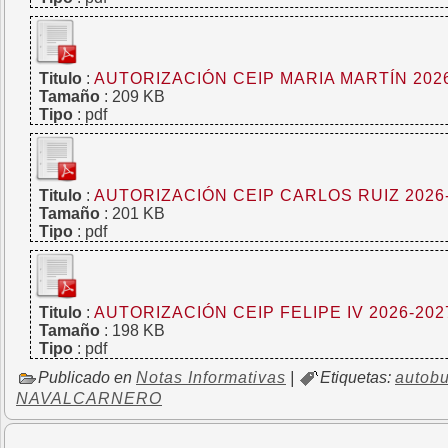
Titulo
:
AUTORIZACIÓN CEIP MARIA MARTÍN 202
Tamaño
: 209 KB
Tipo
: pdf
Titulo
:
AUTORIZACIÓN CEIP CARLOS RUIZ 2026
Tamaño
: 201 KB
Tipo
: pdf
Titulo
:
AUTORIZACIÓN CEIP FELIPE IV 2026-202
Tamaño
: 198 KB
Tipo
: pdf
Publicado en
Notas Informativas
|
Etiquetas:
autobu
NAVALCARNERO