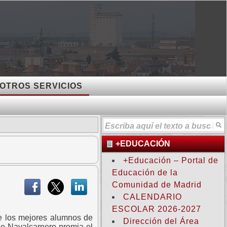
OTROS SERVICIOS
+EDUCACIÓN
+Educación – Portal de
Educación de la
Comunidad de Madrid
CALENDARIO
ESCOLAR 2026-2027
de los mejores alumnos de
Dirección del Área
de Navalcarnero premia el