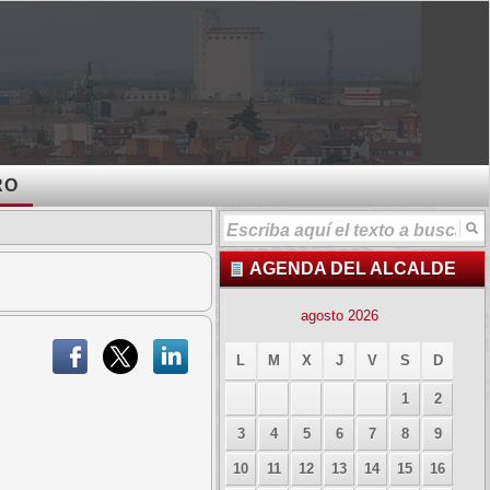
RO
AGENDA DEL ALCALDE
agosto 2026
L
M
X
J
V
S
D
1
2
3
4
5
6
7
8
9
10
11
12
13
14
15
16