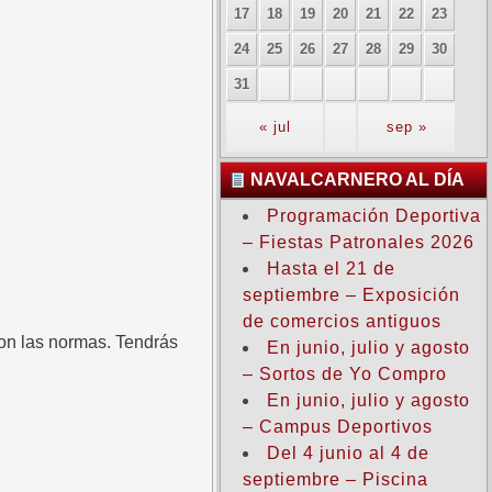
17
18
19
20
21
22
23
24
25
26
27
28
29
30
31
« jul
sep »
NAVALCARNERO AL DÍA
Programación Deportiva
– Fiestas Patronales 2026
Hasta el 21 de
septiembre – Exposición
de comercios antiguos
con las normas. Tendrás
En junio, julio y agosto
– Sortos de Yo Compro
En junio, julio y agosto
– Campus Deportivos
Del 4 junio al 4 de
septiembre – Piscina