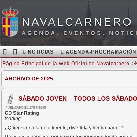
NAVALCARNERO 
AGENDA, EVENTOS, NOTIC
NOTICIAS
AGENDA-PROGRAMACIÓN
Página Principal de la Web Oficial de Navalcarnero
->
ARCHIVO DE 2025
SÁBADO JOVEN – TODOS LOS SÁBAD
PUBLICADO EL 17/09/2025
GD Star Rating
loading...
¿Quieres una tarde diferente, divertida y hecha para ti?
Un espacio pensado
por y para los jóvenes
donde podrás: