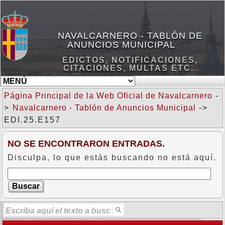
NAVALCARNERO - TABLÓN DE
ANUNCIOS MUNICIPAL
EDICTOS, NOTIFICACIONES,
CITACIONES, MULTAS ETC..
Página Principal de la Web Oficial de Navalcarnero
-
>
Navalcarnero - Tablón de Anuncios Municipal
->
EDI.25.E157
NO SE ENCONTRARON ENTRADAS.
Disculpa, lo que estás buscando no está aquí.