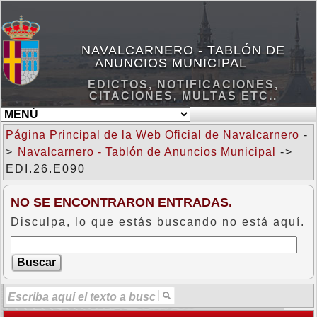
NAVALCARNERO - TABLÓN DE
ANUNCIOS MUNICIPAL
EDICTOS, NOTIFICACIONES,
CITACIONES, MULTAS ETC..
Página Principal de la Web Oficial de Navalcarnero
-
>
Navalcarnero - Tablón de Anuncios Municipal
->
EDI.26.E090
NO SE ENCONTRARON ENTRADAS.
Disculpa, lo que estás buscando no está aquí.