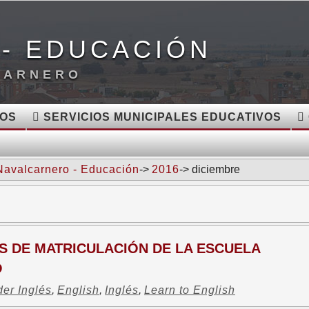
- EDUCACIÓN
CARNERO
VOS
SERVICIOS MUNICIPALES EDUCATIVOS
Navalcarnero - Educación
->
2016
-> diciembre
S DE MATRICULACIÓN DE LA ESCUELA
O
er Inglés
,
English
,
Inglés
,
Learn to English