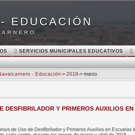
- EDUCACIÓN
CARNERO
VOS
SERVICIOS MUNICIPALES EDUCATIVOS
Navalcarnero - Educación
->
2018
-> marzo
E DESFIBRILADOR Y PRIMEROS AUXILIOS EN
s de Uso de Desfibrilador y Primeros Auxilios en Escuelas Infa
 de cada centro, durante los meses de marzo y abril de 2018.