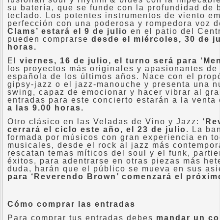
su batería, que se funde con la profundidad de b
teclado. Los potentes instrumentos de viento e
perfección con una poderosa y rompedora voz d
Clams’ estará el 9 de julio
en el patio del Cent
pueden comprarse
desde el miércoles, 30 de ju
horas.
El
viernes, 16 de julio, el turno será para ‘Me
los proyectos más originales y apasionantes de
española de los últimos años. Nace con el propó
gipsy-jazz o el jazz-manouche y presenta una 
swing, capaz de emocionar y hacer vibrar al gra
entradas para este concierto estarán a la venta
a las 9.00 horas.
Otro clásico en las Veladas de Vino y Jazz:
‘Re
cerrará el ciclo este año, el 23 de julio
. La ba
formada por músicos con gran experiencia en t
musicales, desde el rock al jazz más contempo
rescatan temas míticos del soul y el funk, part
éxitos, para adentrarse en otras piezas más het
duda, harán que el público se mueva en sus as
para ‘Reverendo Brown’ comenzará el próximo
Cómo comprar las entradas
Para comprar tus entradas debes
mandar un co