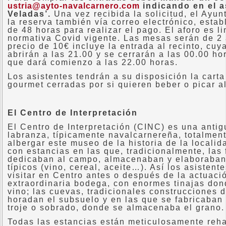
ustria@ayto-navalcarnero.com
indicando en el a
Veladas’.
Una vez recibida la solicitud, el Ayu
la reserva también vía correo electrónico, esta
de 48 horas para realizar el pago. El aforo es l
normativa Covid vigente. Las mesas serán de 2 
precio de 10€ incluye la entrada al recinto, cuy
abrirán a las 21.00 y se cerrarán a las 00.00 hor
que dará comienzo a las 22.00 horas.
Los asistentes tendrán a su disposición la carta
gourmet cerradas por si quieren beber o picar a
El Centro de Interpretación
El Centro de Interpretación (CINC) es una anti
labranza, típicamente navalcarnereña, totalment
albergar este museo de la historia de la locali
con estancias en las que, tradicionalmente, las 
dedicaban al campo, almacenaban y elaboraban
típicos (vino, cereal, aceite…). Así los asistent
visitar en Centro antes o después de la actuaci
extraordinaria bodega, con enormes tinajas don
vino; las cuevas, tradicionales construcciones
horadan el subsuelo y en las que se fabricaban 
troje o sobrado, donde se almacenaba el grano.
Todas las estancias están meticulosamente reha