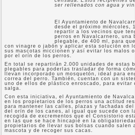
censada. Estos recipientes d
ser rellenados con agua y vin
El Ayuntamiento de Navalcar
desde el próximo miércoles, 1
repartir a los vecinos que t
perros en Navalcarnero, una b
plegable, de 400 ml, para qu
con vinagre o jabón y aplicar esta solución en 
sus mascotas miccionen y así evitar los malos 
por el orín de los perros.
En total se repartirán 2.000 unidades de estas 
plegables para poderlas trasladar de forma có
llevan incorporado un mosquetón, ideal para en
correa del perro. También, cuentan con un sist
uno de ellos de plástico enroscado, para evitar 
salga.
Con esta iniciativa, el Ayuntamiento de Navalc
en los propietarios de los perros una actitud re
para mantener las calles, plazas y fachadas del
del orín de los canes, al igual que sucede con
recogida de excrementos que el Consistorio est
en las que se hace hincapié en la obligatorieda
propietarios de llevar sus bolsas cuando salen 
mascota y de recoger sus cacas.