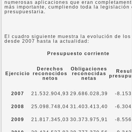
numerosas aplicaciones que eran completamente
más importante, cumpliendo toda la legislación
presupuestaria.
El cuadro siguiente muestra la evolución de lo
desde 2007 hasta la actualidad:
Presupuesto corriente
Derechos
Obligaciones
Resul
Ejercicio
reconocidos
reconocidas
presupu
netos
netas
2007
21.532.904,93
29.686.028,39
-8.153
2008
25.098.748,04
31.403.413,40
-6.304
2009
21.817.345,03
30.373.975,91
-8.556