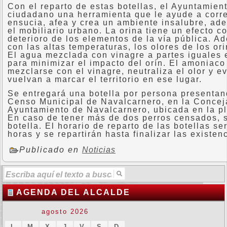
Con el reparto de estas botellas, el Ayuntamiento
ciudadano una herramienta que le ayude a corre
ensucia, afea y crea un ambiente insalubre, ad
el mobiliario urbano. La orina tiene un efecto c
deterioro de los elementos de la vía pública. A
con las altas temperaturas, los olores de los ori
El agua mezclada con vinagre a partes iguales 
para minimizar el impacto del orín. El amoniaco 
mezclarse con el vinagre, neutraliza el olor y e
vuelvan a marcar el territorio en ese lugar.
Se entregará una botella por persona presentand
Censo Municipal de Navalcarnero, en la Concej
Ayuntamiento de Navalcarnero, ubicada en la p
En caso de tener más de dos perros censados, s
botella. El horario de reparto de las botellas se
horas y se repartirán hasta finalizar las existen
Publicado en
Noticias
AGENDA DEL ALCALDE
agosto 2026
L
M
X
J
V
S
D