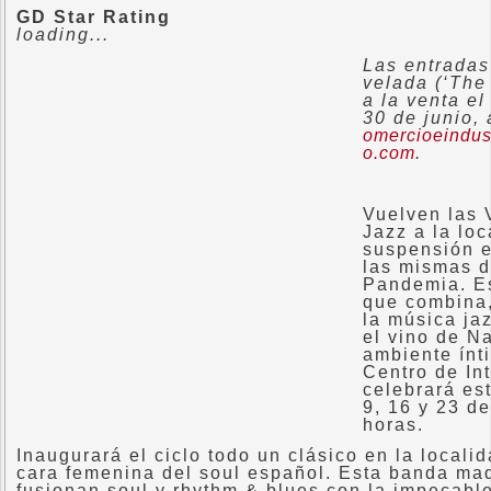
GD Star Rating
loading...
Las entradas
velada (‘The
a la venta el
30 de junio, 
omercioeindus
o.com
.
Vuelven las 
Jazz a la loc
suspensión e
las mismas d
Pandemia. Es
que combina,
la música jaz
el vino de N
ambiente ínt
Centro de Int
celebrará est
9, 16 y 23 de
horas.
Inaugurará el ciclo todo un clásico en la locali
cara femenina del soul español. Esta banda mad
fusionan soul y rhythm & blues con la impecable