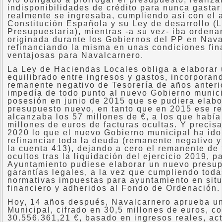
indisponibilidades de crédito para nunca gasta
realmente se ingresaba, cumpliendo así con el a
Constitución Española y su Ley de desarrollo (
Presupuestaria), mientras -a su vez- iba orden
originada durante los Gobiernos del PP en Nava
refinanciando la misma en unas condiciones fi
ventajosas para Navalcarnero.
La Ley de Haciendas Locales obliga a elaborar
equilibrado entre ingresos y gastos, incorporan
remanente negativo de Tesorería de años anterio
impedía de todo punto al nuevo Gobierno munic
posesión en junio de 2015 que se pudiera elabo
presupuesto nuevo, en tanto que en 2015 ese r
alcanzaba los 57 millones de €, a los que habí
millones de euros de facturas ocultas. Y precis
2020 lo que el nuevo Gobierno municipal ha ido
refinanciar toda la deuda (remanente negativo y
la cuenta 413), dejando a cero el remanente de 
ocultos tras la liquidación del ejercicio 2019, pa
Ayuntamiento pudiese elaborar un nuevo presup
garantías legales, a la vez que cumpliendo toda
normativas impuestas para ayuntamiento en situ
financiero y adheridos al Fondo de Ordenación.
Hoy, 14 años después, Navalcarnero aprueba u
Municipal, cifrado en 30,5 millones de euros, c
30.556.361,21 €, basado en ingresos reales, ac