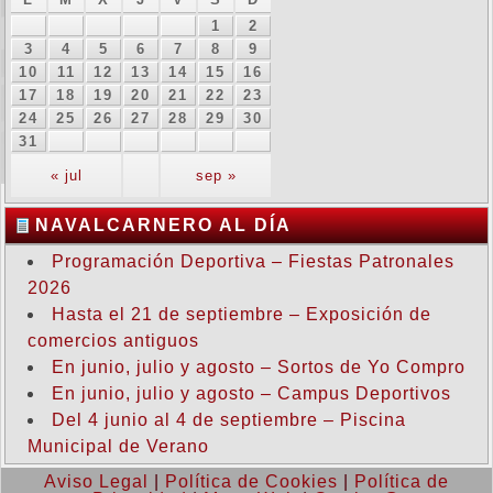
1
2
3
4
5
6
7
8
9
10
11
12
13
14
15
16
17
18
19
20
21
22
23
24
25
26
27
28
29
30
31
« jul
sep »
NAVALCARNERO AL DÍA
Programación Deportiva – Fiestas Patronales
2026
Hasta el 21 de septiembre – Exposición de
comercios antiguos
En junio, julio y agosto – Sortos de Yo Compro
En junio, julio y agosto – Campus Deportivos
Del 4 junio al 4 de septiembre – Piscina
Municipal de Verano
Aviso Legal
|
Política de Cookies
|
Política de