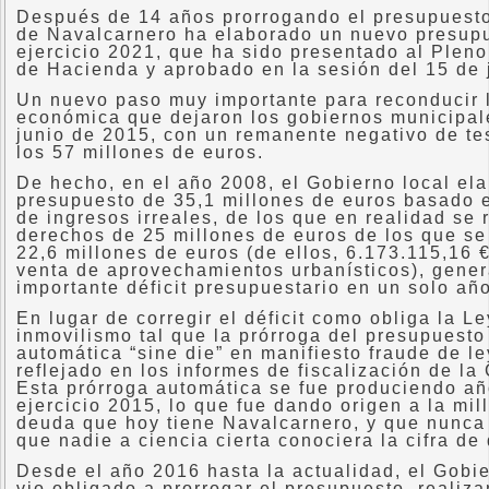
Después de 14 años prorrogando el presupuesto
de Navalcarnero ha elaborado un nuevo presupu
ejercicio 2021, que ha sido presentado al Pleno
de Hacienda y aprobado en la sesión del 15 de 
Un nuevo paso muy importante para reconducir l
económica que dejaron los gobiernos municipal
junio de 2015, con un remanente negativo de te
los 57 millones de euros.
De hecho, en el año 2008, el Gobierno local el
presupuesto de 35,1 millones de euros basado 
de ingresos irreales, de los que en realidad se
derechos de 25 millones de euros de los que se
22,6 millones de euros (de ellos, 6.173.115,16 
venta de aprovechamientos urbanísticos), gene
importante déficit presupuestario en un solo año
En lugar de corregir el déficit como obliga la Le
inmovilismo tal que la prórroga del presupuesto
automática “sine die” en manifiesto fraude de l
reflejado en los informes de fiscalización de l
Esta prórroga automática se fue produciendo añ
ejercicio 2015, lo que fue dando origen a la mil
deuda que hoy tiene Navalcarnero, y que nunca 
que nadie a ciencia cierta conociera la cifra de
Desde el año 2016 hasta la actualidad, el Gobi
vio obligado a prorrogar el presupuesto, realiz