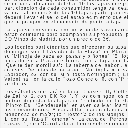
con una calificación del 0 al 10 las tapas que 
participación de cada consumidor tenga validez
valorar al menos 3 de las 10 tapas participante
deberá llevar el sello del establecimiento que 
que le pongan en el momento de pedir la tapa.
La tapa se consumirá con un vino de Navalcarne
establecimiento para acompañar su propuesta, p
DO Vinos de Madrid, por un precio de 3€.
Los locales participantes que ofrecerán su tapa
domingos son ‘El Asador de la Plaza’, en Plaza
su ‘Milhoja de bacalao, pasas y piñones’; ‘El f
ubicado en la Plaza de Toros, con la tapa que
‘Que te den morcillas’; ‘La taberna del sabor’, e
con sus ‘Delicias de bacalao’; ‘Nottingham prisa
Labrador, 26, con su ‘Mini tosta Nottingham’; ‘E
Valentina’, en la calle Pozo Concejo, 6, con ‘P
verduras’.
Los sábados ofertará su tapa ‘Duake Citty Coffe
de Zafiro, 2, con ‘DK Roll’. Y los domingos los
podrán degustar las tapas de ‘Pintxaki, en la P
‘Pintxo Es’; ‘Senderuela’, en avenida Mari Martí
los consumidores ‘Ensaladilla rusa con lámina d
mahonesa de maíz’; la ‘Hostería de las Monjas’, 
1, con su ‘Tapa Filomena’ y ‘La cava del Percha’
Casas, 1, con ‘Carrillada al horno sobre crema d