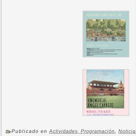
Publicado en
Actividades, Programación
,
Notici