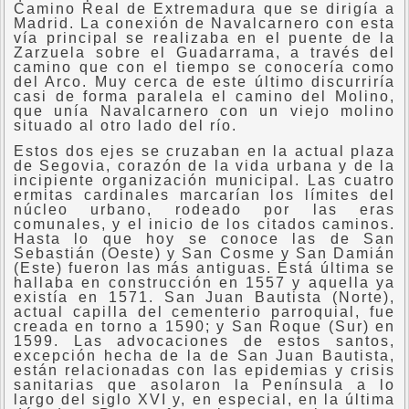
Camino Real de Extremadura que se dirigía a
Madrid. La conexión de Navalcarnero con esta
vía principal se realizaba en el puente de la
Zarzuela sobre el Guadarrama, a través del
camino que con el tiempo se conocería como
del Arco. Muy cerca de este último discurriría
casi de forma paralela el camino del Molino,
que unía Navalcarnero con un viejo molino
situado al otro lado del río.
Estos dos ejes se cruzaban en la actual plaza
de Segovia, corazón de la vida urbana y de la
incipiente organización municipal. Las cuatro
ermitas cardinales marcarían los límites del
núcleo urbano, rodeado por las eras
comunales, y el inicio de los citados caminos.
Hasta lo que hoy se conoce las de San
Sebastián (Oeste) y San Cosme y San Damián
(Este) fueron las más antiguas. Está última se
hallaba en construcción en 1557 y aquella ya
existía en 1571. San Juan Bautista (Norte),
actual capilla del cementerio parroquial, fue
creada en torno a 1590; y San Roque (Sur) en
1599. Las advocaciones de estos santos,
excepción hecha de la de San Juan Bautista,
están relacionadas con las epidemias y crisis
sanitarias que asolaron la Península a lo
largo del siglo XVI y, en especial, en la última