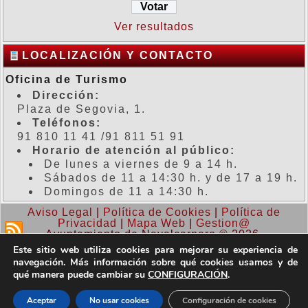
Ver resultados
LOCALIZACIÓN Y CONTACTO
Oficina de Turismo
Dirección:
Plaza de Segovia, 1.
Teléfonos:
91 810 11 41 /91 811 51 91
Horario de atención al público:
De lunes a viernes de 9 a 14 h.
Sábados de 11 a 14:30 h. y de 17 a 19 h.
Domingos de 11 a 14:30 h.
Aviso Legal
|
Política de Cookies
|
Política de
Privacidad
|
Mapa Web
|
Gestion@
Ayuntamiento de Navalcarnero © 2026.
Este sitio web utiliza cookies para mejorar su experiencia de
navegación. Más información sobre qué cookies usamos y de
qué manera puede cambiar su
CONFIGURACIÓN
.
Aceptar
No usar cookies
Configuración de cookies