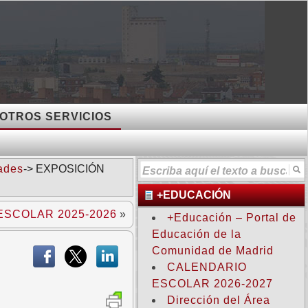
OTROS SERVICIOS
ades
-> EXPOSICIÓN
+EDUCACIÓN
SCOLAR 2025-2026
»
+Educación – Portal de
Educación de la
Comunidad de Madrid
CALENDARIO
ESCOLAR 2026-2027
Dirección del Área