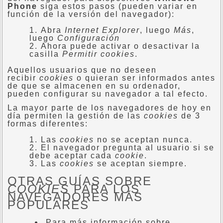
Phone
siga estos pasos (pueden variar en
función de la versión del navegador):
Abra
Internet Explorer
, luego
Más
,
luego
Configuración
Ahora puede activar o desactivar la
casilla
Permitir cookies
.
Aquellos usuarios que no deseen
recibir
cookies
o quieran ser informados antes
de que se almacenen en su ordenador,
pueden configurar su navegador a tal efecto.
La mayor parte de los navegadores de hoy en
día permiten la gestión de las
cookies
de 3
formas diferentes:
Las
cookies
no se aceptan nunca.
El navegador pregunta al usuario si se
debe aceptar cada
cookie
.
Las
cookies
se aceptan siempre.
OTRAS GUÍAS SOBRE
COOKIES
PARA LOS
NAVEGADORES MÁS
POPULARES
Para más información sobre