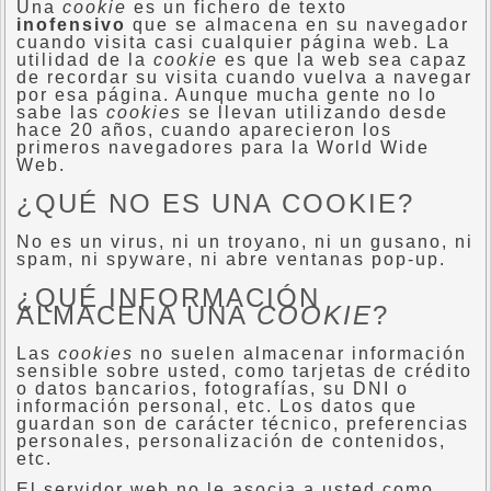
Una
cookie
es un fichero de texto
inofensivo
que se almacena en su navegador
cuando visita casi cualquier página web. La
utilidad de la
cookie
es que la web sea capaz
de recordar su visita cuando vuelva a navegar
por esa página. Aunque mucha gente no lo
sabe las
cookies
se llevan utilizando desde
hace 20 años, cuando aparecieron los
primeros navegadores para la World Wide
Web.
¿QUÉ NO ES UNA COOKIE?
No es un virus, ni un troyano, ni un gusano, ni
spam, ni spyware, ni abre ventanas pop-up.
¿QUÉ INFORMACIÓN
ALMACENA UNA
COOKIE
?
Las
cookies
no suelen almacenar información
sensible sobre usted, como tarjetas de crédito
o datos bancarios, fotografías, su DNI o
información personal, etc. Los datos que
guardan son de carácter técnico, preferencias
personales, personalización de contenidos,
etc.
El servidor web no le asocia a usted como