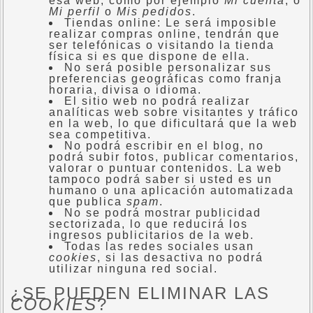
esa web, como por ejemplo
Mi cuenta
, o
Mi perfil
o
Mis pedidos
.
Tiendas online: Le será imposible
realizar compras online, tendrán que
ser telefónicas o visitando la tienda
física si es que dispone de ella.
No será posible personalizar sus
preferencias geográficas como franja
horaria, divisa o idioma.
El sitio web no podrá realizar
analíticas web sobre visitantes y tráfico
en la web, lo que dificultará que la web
sea competitiva.
No podrá escribir en el blog, no
podrá subir fotos, publicar comentarios,
valorar o puntuar contenidos. La web
tampoco podrá saber si usted es un
humano o una aplicación automatizada
que publica
spam
.
No se podrá mostrar publicidad
sectorizada, lo que reducirá los
ingresos publicitarios de la web.
Todas las redes sociales usan
cookies
, si las desactiva no podrá
utilizar ninguna red social.
¿SE PUEDEN ELIMINAR LAS
COOKIES
?