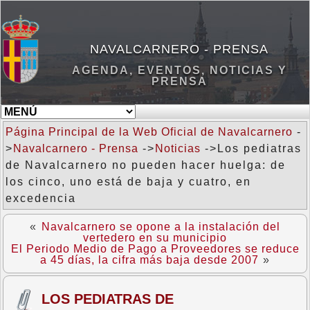
NAVALCARNERO - PRENSA
AGENDA, EVENTOS, NOTICIAS Y
PRENSA
Página Principal de la Web Oficial de Navalcarnero
-
>
Navalcarnero - Prensa
->
Noticias
->Los pediatras
de Navalcarnero no pueden hacer huelga: de
los cinco, uno está de baja y cuatro, en
excedencia
«
Navalcarnero se opone a la instalación del
vertedero en su municipio
El Periodo Medio de Pago a Proveedores se reduce
a 45 días, la cifra más baja desde 2007
»
LOS PEDIATRAS DE