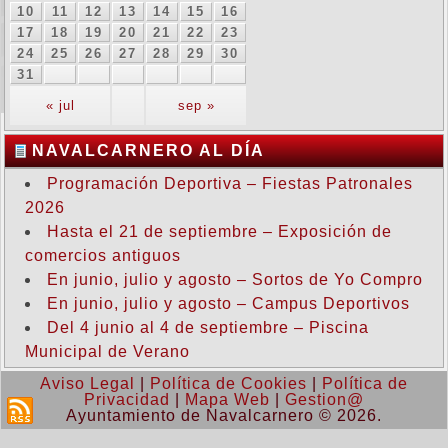
10
11
12
13
14
15
16
17
18
19
20
21
22
23
24
25
26
27
28
29
30
31
« jul
sep »
NAVALCARNERO AL DÍA
Programación Deportiva – Fiestas Patronales
2026
Hasta el 21 de septiembre – Exposición de
comercios antiguos
En junio, julio y agosto – Sortos de Yo Compro
En junio, julio y agosto – Campus Deportivos
Del 4 junio al 4 de septiembre – Piscina
Municipal de Verano
Aviso Legal
|
Política de Cookies
|
Política de
Privacidad
|
Mapa Web
|
Gestion@
Ayuntamiento de Navalcarnero © 2026.