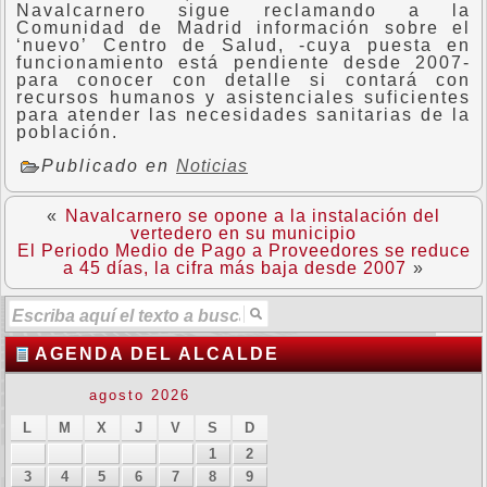
Navalcarnero sigue reclamando a la
Comunidad de Madrid información sobre el
‘nuevo’ Centro de Salud, -cuya puesta en
funcionamiento está pendiente desde 2007-
para conocer con detalle si contará con
recursos humanos y asistenciales suficientes
para atender las necesidades sanitarias de la
población.
Publicado en
Noticias
«
Navalcarnero se opone a la instalación del
vertedero en su municipio
El Periodo Medio de Pago a Proveedores se reduce
a 45 días, la cifra más baja desde 2007
»
AGENDA DEL ALCALDE
agosto 2026
L
M
X
J
V
S
D
1
2
3
4
5
6
7
8
9