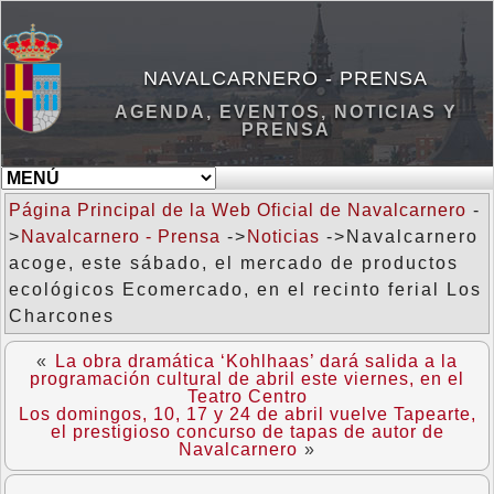
NAVALCARNERO - PRENSA
AGENDA, EVENTOS, NOTICIAS Y
PRENSA
Página Principal de la Web Oficial de Navalcarnero
-
>
Navalcarnero - Prensa
->
Noticias
->Navalcarnero
acoge, este sábado, el mercado de productos
ecológicos Ecomercado, en el recinto ferial Los
Charcones
«
La obra dramática ‘Kohlhaas’ dará salida a la
programación cultural de abril este viernes, en el
Teatro Centro
Los domingos, 10, 17 y 24 de abril vuelve Tapearte,
el prestigioso concurso de tapas de autor de
Navalcarnero
»