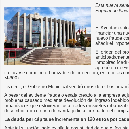
Esta nueva sent
Popular de Naval
El Ayuntamiento 
financiar una nu
nuevo fraude co
añadir el import
El origen del p
anticipadamente
Inmobired Madri
aprobó un nuevo
calificarse como no urbanizable de protección, entre otras c
M-600).
Es decir, el Gobierno Municipal vendió unos derechos urbaní
A pesar del evidente fraude o estafa creado a la empresa adj
problema causado mediante devolución del ingreso indebido 
urbanísticos que estuvieran localizados en suelos urbanizab
desembocaron en una demanda judicial por parte del compra
La deuda per cápita se incrementa en 120 euros por cad
Ante tal situación, solo existía la posibilidad de que el Ayu