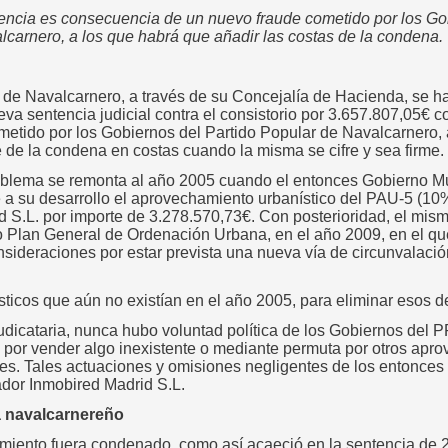
encia es consecuencia de un nuevo fraude cometido por los Gob
carnero, a los que habrá que añadir las costas de la condena.
de Navalcarnero, a través de su Concejalía de Hacienda, se ha
eva sentencia judicial contra el consistorio por 3.657.807,05€
metido por los Gobiernos del Partido Popular de Navalcarnero, 
e de la condena en costas cuando la misma se cifre y sea firme.
roblema se remonta al año 2005 cuando el entonces Gobierno M
 a su desarrollo el aprovechamiento urbanístico del PAU-5 (10%
d S.L. por importe de 3.278.570,73€. Con posterioridad, el mis
 Plan General de Ordenación Urbana, en el año 2009, en el q
onsideraciones por estar prevista una nueva vía de circunvalaci
sticos que aún no existían en el año 2005, para eliminar esos 
udicataria, nunca hubo voluntad política de los Gobiernos del P
por vender algo inexistente o mediante permuta por otros apr
les. Tales actuaciones y omisiones negligentes de los entonces
dor Inmobired Madrid S.L.
a navalcarnereño
ntamiento fuera condenado, como así acaeció en la sentencia de 2