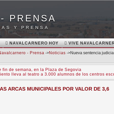
- PRENSA
IAS Y PRENSA
NAVALCARNERO HOY
VIVE NAVALCARNE
Navalcarnero - Prensa
->
Noticias
->Nueva sentencia judicial
e fin de semana, en la Plaza de Segovia
ento lleva al teatro a 3.000 alumnos de los centros esc
AS ARCAS MUNICIPALES POR VALOR DE 3,6