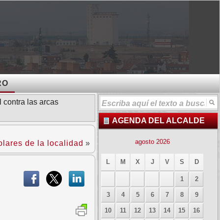
RO
 contra las arcas
AGENDA DEL ALCALDE
agosto 2026
olares de la localidad
»
L
M
X
J
V
S
D
1
2
3
4
5
6
7
8
9
10
11
12
13
14
15
16