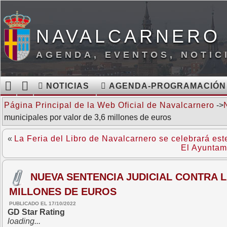
NAVALCARNERO 
AGENDA, EVENTOS, NOTIC
NOTICIAS
AGENDA-PROGRAMACIÓN
Página Principal de la Web Oficial de Navalcarnero
->
municipales por valor de 3,6 millones de euros
«
La Feria del Libro de Navalcarnero se celebrará est
El Ayuntami
NUEVA SENTENCIA JUDICIAL CONTRA L
MILLONES DE EUROS
PUBLICADO EL 17/10/2022
GD Star Rating
loading...