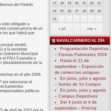
17
18
19
20
21
22
23
iernos del Partido
24
25
26
27
28
29
30
31
 visto obligado a
 como consecuencia de un
« jul
sep »
a los que habrá que
NAVALCARNERO AL DÍA
unicipal vendió
Programación Deportiva
) a la sociedad
mo Gobierno Municipal
– Fiestas Patronales 2026
ue el PAU-5 pasaba a
Hasta el 21 de
ón (desdoblamiento de la
septiembre – Exposición
de comercios antiguos
derechos en el año 2009.
En junio, julio y agosto
P por solucionar el
– Sortos de Yo Compro
ovechamientos
En junio, julio y agosto
 responsables políticos
– Campus Deportivos
Del 4 junio al 4 de
septiembre – Piscina
5 de abril de 2022 por la