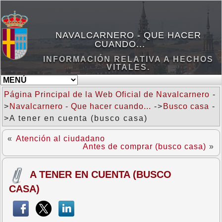
NAVALCARNERO - QUE HACER
CUANDO...
INFORMACIÓN RELATIVA A HECHOS
VITALES.
Página Principal de la Web Oficial de Navalcarnero
-
>
Navalcarnero - Que hacer cuando...
->
Busco casa
-
>A tener en cuenta (busco casa)
«
Atención al ciudadano
Antes de comprar (busco casa)
»
A TENER EN CUENTA (BUSCO
CASA)