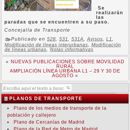
Se
realizarán
las
paradas que se encuentren a su paso.
Concejalía de Transporte
Publicado en
528
,
531
,
531A
,
Avisos
,
L1
,
Modificación de líneas interurbanas
,
Modificación
de líneas urbanas
,
Notas informativas
«
NUEVAS PUBLICACIONES SOBRE MOVILIDAD
RURAL
AMPLIACIÓN LÍNEA URBANA L1 – 29 Y 30 DE
AGOSTO
»
PLANOS DE TRANSPORTE
Plano de los medios de transporte de la
población y callejero
Plano de Cercanías de Madrid
Plano de la Red de Metro de Madrid