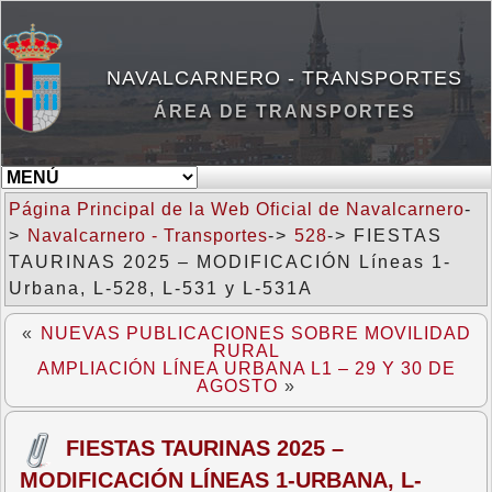
NAVALCARNERO - TRANSPORTES
ÁREA DE TRANSPORTES
Página Principal de la Web Oficial de Navalcarnero
-
>
Navalcarnero - Transportes
->
528
-> FIESTAS
TAURINAS 2025 – MODIFICACIÓN Líneas 1-
Urbana, L-528, L-531 y L-531A
«
NUEVAS PUBLICACIONES SOBRE MOVILIDAD
RURAL
AMPLIACIÓN LÍNEA URBANA L1 – 29 Y 30 DE
AGOSTO
»
FIESTAS TAURINAS 2025 –
MODIFICACIÓN LÍNEAS 1-URBANA, L-