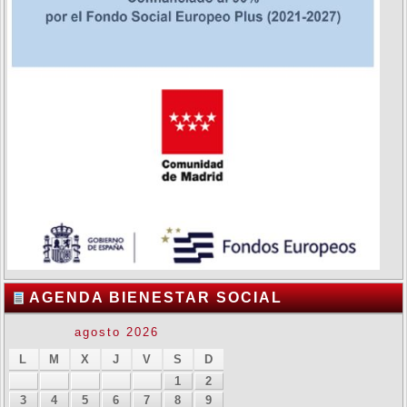
AGENDA BIENESTAR SOCIAL
agosto 2026
L
M
X
J
V
S
D
1
2
3
4
5
6
7
8
9