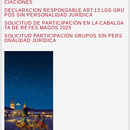
CIACIONES
DECLARACION RESPONSABLE ART.13 LGS GRU
POS SIN PERSONALIDAD JURÍDICA
SOLICITUD DE PARTICIPACIÓN EN LA CABALGA
TA DE REYES MAGOS 2025
SOLICITUD PARTICIPACIÓN GRUPOS SIN PERS
ONALIDAD JURÍDICA