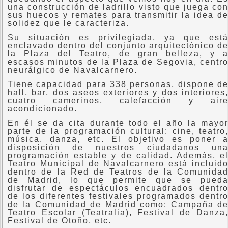
una construcción de ladrillo visto que juega co
sus huecos y remates para transmitir la idea d
solidez que le caracteriza.
Su situación es privilegiada, ya que est
enclavado dentro del conjunto arquitectónico d
la Plaza del Teatro, de gran belleza, y 
escasos minutos de la Plaza de Segovia, centr
neurálgico de Navalcarnero.
Tiene capacidad para 338 personas, dispone d
hall, bar, dos aseos exteriores y dos interiores
cuatro camerinos, calefacción y air
acondicionado.
En él se da cita durante todo el año la mayo
parte de la programación cultural: cine, teatro
música, danza, etc. El objetivo es poner 
disposición de nuestros ciudadanos un
programación estable y de calidad. Además, e
Teatro Municipal de Navalcarnero está incluid
dentro de la Red de Teatros de la Comunida
de Madrid, lo que permite que se pued
disfrutar de espectáculos encuadrados dentr
de los diferentes festivales programados dentr
de la Comunidad de Madrid como: Campaña d
Teatro Escolar (Teatralia), Festival de Danza
Festival de Otoño, etc.