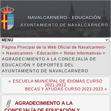
NAVALCARNERO - EDUCACIÓN
AYUNTAMIENTO DE NAVALCARNERO
Página Principal de la Web Oficial de Navalcarnero
-
>
Navalcarnero - Educación
->
Notas Informativas
->
AGRADECIMIENTO A LA CONCEJALÍA DE
EDUCACIÓN Y DEPORTES DEL
AYUNTAMIENTO DE NAVALCARNERO
«
ESCUELA MUNICIPAL DE IDIOMAS CURSO
2021-2022
BECAS Y AYUDAS CURSO 2022-2023
»
AGRADECIMIENTO A LA
CONCEJALÍA DE EDUCACIÓN Y