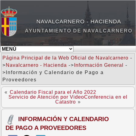
NAVALCARNERO - HACIENDA
AYUNTAMIENTO DE NAVALCARNERO
Página Principal de la Web Oficial de Navalcarnero
-
>
Navalcarnero - Hacienda
->
Información General
-
>Información y Calendario de Pago a
Proveedores
«
Calendario Fiscal para el Año 2022
Servicio de Atención por VideoConferencia en el
Catastro
»
INFORMACIÓN Y CALENDARIO
DE PAGO A PROVEEDORES