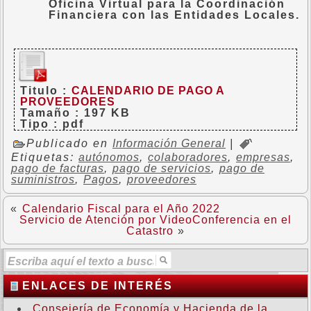
Oficina Virtual para la Coordinación
Financiera con las Entidades Locales.
Titulo
:
CALENDARIO DE PAGO A
PROVEEDORES
Tamaño
: 197 KB
Tipo
: pdf
Publicado en
Información General
|
Etiquetas:
autónomos
,
colaboradores
,
empresas
,
pago de facturas
,
pago de servicios
,
pago de
suministros
,
Pagos
,
proveedores
«
Calendario Fiscal para el Año 2022
Servicio de Atención por VideoConferencia en el
Catastro
»
ENLACES DE INTERÉS
Consejería de Economía y Hacienda de la