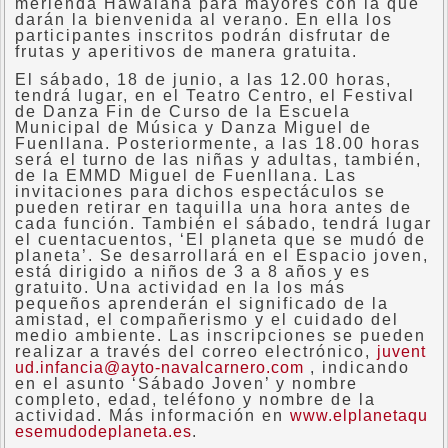
merienda Hawaiana para mayores con la que
darán la bienvenida al verano. En ella los
participantes inscritos podrán disfrutar de
frutas y aperitivos de manera gratuita.
El sábado, 18 de junio, a las 12.00 horas,
tendrá lugar, en el Teatro Centro, el Festival
de Danza Fin de Curso de la Escuela
Municipal de Música y Danza Miguel de
Fuenllana. Posteriormente, a las 18.00 horas
será el turno de las niñas y adultas, también,
de la EMMD Miguel de Fuenllana. Las
invitaciones para dichos espectáculos se
pueden retirar en taquilla una hora antes de
cada función. También el sábado, tendrá lugar
el cuentacuentos, ‘El planeta que se mudó de
planeta’. Se desarrollará en el Espacio joven,
está dirigido a niños de 3 a 8 años y es
gratuito. Una actividad en la los más
pequeños aprenderán el significado de la
amistad, el compañerismo y el cuidado del
medio ambiente. Las inscripciones se pueden
realizar a través del correo electrónico,
juvent
ud.infancia@ayto-navalcarnero.com
, indicando
en el asunto ‘Sábado Joven’ y nombre
completo, edad, teléfono y nombre de la
actividad. Más información en
www.elplanetaqu
esemudodeplaneta.es
.