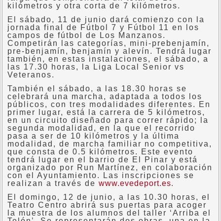
kilómetros y otra corta de 7 kilómetros.
El sábado, 11 de junio dará comienzo con la
jornada final de Fútbol 7 y Fútbol 11 en los
campos de fútbol de Los Manzanos.
Competirán las categorías, mini-prebenjamín,
pre-benjamín, benjamín y alevín. Tendrá lugar
también, en estas instalaciones, el sábado, a
las 17.30 horas, la Liga Local Senior vs
Veteranos.
También el sábado, a las 18.30 horas se
celebrará una marcha, adaptada a todos los
públicos, con tres modalidades diferentes. En
primer lugar, está la carrera de 5 kilómetros,
en un circuito diseñado para correr rápido; la
segunda modalidad, en la que el recorrido
pasa a ser de 10 kilómetros y la última
modalidad, de marcha familiar no competitiva,
que consta de 0.5 kilómetros. Este evento
tendrá lugar en el barrio de El Pinar y está
organizado por Run Martínez, en colaboración
con el Ayuntamiento. Las inscripciones se
realizan a través de
www.evedeport.es
.
El domingo, 12 de junio, a las 10.30 horas, el
Teatro Centro abrirá sus puertas para acoger
la muestra de los alumnos del taller ‘Arriba el
Telón’. Se representarán dos obras, una en la