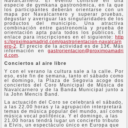
Navalcarnero. El evento consiste en una
especie de gymkana gastronómica, en la que
los participantes deberán orientarse con un
mapa por Navalcarnero y superar pruebas,
degustar y averiguar las singularidades de los
productos del municipio. Una atractiva
combinación entre gastronomía y prueba de
orientación apta para todos los públicos. El
enlace para inscripciones en el siguiente:
http
s://proximoamadrid.com/gastrorientacion-navalcarn
ero-2
. El precio de la actividad es de 13€. Más
información en
gastrorientacion@proximoamadri
d.com
.
Conciertos al aire libre
Y con el verano la cultura sale a la calle. Por
eso, este fin de semana, tanto el sábado como
el domingo, la Plaza de Segovia acoge dos
conciertos del Coro Municipal de Música de
Navalcarnero y de la Banda Municipal junto a
la John Mencis Band.
La actuación del Coro se celebrará el sábado,
a las 22.00 horas y la agrupación interpretará
temas de música popular del mundo, así como
música vocal polifónica. Y el domingo, a las
21.00 horas tendrá lugar un concierto tributo
a Elvis, un espectáculo único en Europa que