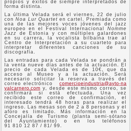
propios y éxitos de siempre interpretados de
forma distinta.
La última Velada será el viernes, 22 de julio
con
Noa Lur Quartet
en cartel. Premiada como
una de las mejores voces jóvenes del jazz
europeo en el Festival Internacional
Nomme
Jazz
de Estonia y con múltiples galardones
en su carrera, la vocalista bilbaína trae al
Centro de Interpretación a su cuarteto para
interpretar diferentes canciones de su
discografía.
Las entradas para cada Velada se pondrán a
la venta nueve días antes de la actuación. El
precio de cada Velada es de 10€, que da
acceso al Museo y a la actuación. Será
necesario solicitar la reserva a través del
correo electrónico
comercioeindustria@ayto-na
valcarnero.com
y, desde este mismo correo, se
confirmará si está efectuada. Una vez
recibido este correo de confirmación, el
interesado tendrá 48 horas para realizar el
ingreso. Las mesas son de 2 a 8 personas y el
aforo es limitado. Más información en la
Concejalía de Turismo (planta semi-sótano
del Ayuntamiento) o en los teléfonos
91 810 12 87 / 81/ 99.