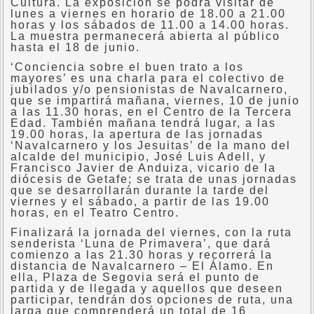
Cultura. La exposición se podrá visitar de
lunes a viernes en horario de 18.00 a 21.00
horas y los sábados de 11.00 a 14.00 horas.
La muestra permanecerá abierta al público
hasta el 18 de junio.
‘Conciencia sobre el buen trato a los
mayores’ es una charla para el colectivo de
jubilados y/o pensionistas de Navalcarnero,
que se impartirá mañana, viernes, 10 de junio
a las 11.30 horas, en el Centro de la Tercera
Edad. También mañana tendrá lugar, a las
19.00 horas, la apertura de las jornadas
‘Navalcarnero y los Jesuitas’ de la mano del
alcalde del municipio, José Luis Adell, y
Francisco Javier de Anduiza, vicario de la
diócesis de Getafe; se trata de unas jornadas
que se desarrollarán durante la tarde del
viernes y el sábado, a partir de las 19.00
horas, en el Teatro Centro.
Finalizará la jornada del viernes, con la ruta
senderista ‘Luna de Primavera’, que dará
comienzo a las 21.30 horas y recorrerá la
distancia de Navalcarnero – El Álamo. En
ella, Plaza de Segovia será el punto de
partida y de llegada y aquellos que deseen
participar, tendrán dos opciones de ruta, una
larga que comprenderá un total de 16