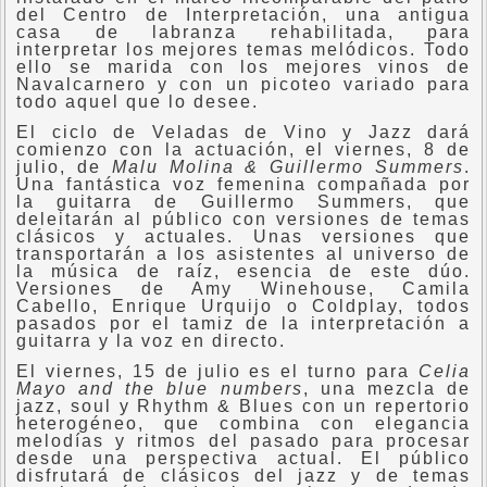
del Centro de Interpretación, una antigua
casa de labranza rehabilitada, para
interpretar los mejores temas melódicos. Todo
ello se marida con los mejores vinos de
Navalcarnero y con un picoteo variado para
todo aquel que lo desee.
El ciclo de Veladas de Vino y Jazz dará
comienzo con la actuación, el viernes, 8 de
julio, de
Malu Molina & Guillermo Summers
.
Una fantástica voz femenina compañada por
la guitarra de Guillermo Summers, que
deleitarán al público con versiones de temas
clásicos y actuales. Unas versiones que
transportarán a los asistentes al universo de
la música de raíz, esencia de este dúo.
Versiones de Amy Winehouse, Camila
Cabello, Enrique Urquijo o Coldplay, todos
pasados por el tamiz de la interpretación a
guitarra y la voz en directo.
El viernes, 15 de julio es el turno para
Celia
Mayo and the blue numbers
, una mezcla de
jazz, soul y Rhythm & Blues con un repertorio
heterogéneo, que combina con elegancia
melodías y ritmos del pasado para procesar
desde una perspectiva actual. El público
disfrutará de clásicos del jazz y de temas