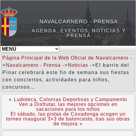
NAVALCARNERO - PRENSA
AGENDA, EVENTOS, NOTICIAS Y
PRENSA
Página Principal de la Web Oficial de Navalcarnero
-
>
Navalcarnero - Prensa
->
Noticias
->El barrio del
Pinar celebrará este fin de semana sus fiestas
con conciertos, actividades para niños,
concursos…
«
Ludoteca, Colonias Deportivas y Campamento
Ven a Disfrutar, las mejores opciones en
vacaciones para los niños
El sábado, las pistas de Covadonga acogen un
torneo inaugural 3×3 de baloncesto, tras sus obras
de mejora
»