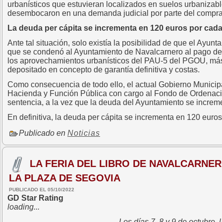
urbanísticos que estuvieran localizados en suelos urbanizab
desembocaron en una demanda judicial por parte del compra
La deuda per cápita se incrementa en 120 euros por cad
Ante tal situación, solo existía la posibilidad de que el Ayu
que se condenó al Ayuntamiento de Navalcarnero al pago de 
los aprovechamientos urbanísticos del PAU-5 del PGOU, más 
depositado en concepto de garantía definitiva y costas.
Como consecuencia de todo ello, el actual Gobierno Municipal
Hacienda y Función Pública con cargo al Fondo de Ordenación,
sentencia, a la vez que la deuda del Ayuntamiento se increm
En definitiva, la deuda per cápita se incrementa en 120 euro
Publicado en
Noticias
LA FERIA DEL LIBRO DE NAVALCARNER
LA PLAZA DE SEGOVIA
PUBLICADO EL 05/10/2022
GD Star Rating
loading...
Los días 7, 8 y 9 de octubre, 