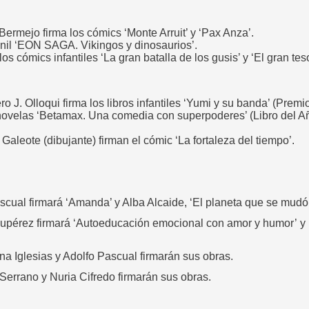
ermejo firma los cómics ‘Monte Arruit’ y ‘Pax Anza’.
enil ‘EON SAGA. Vikingos y dinosaurios’.
s cómics infantiles ‘La gran batalla de los gusis’ y ‘El gran teso
o J. Olloqui firma los libros infantiles ‘Yumi y su banda’ (Prem
las novelas ‘Betamax. Una comedia con superpoderes’ (Libro del
aleote (dibujante) firman el cómic ‘La fortaleza del tiempo’.
ual firmará ‘Amanda’ y Alba Alcaide, ‘El planeta que se mudó 
pérez firmará ‘Autoeducación emocional con amor y humor’
y
 Iglesias y Adolfo Pascual firmarán sus obras.
rrano y Nuria Cifredo firmarán sus obras.