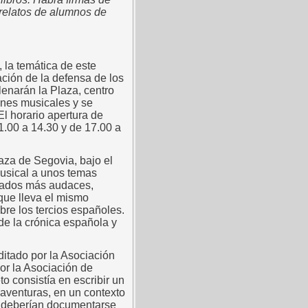
e relatos de alumnos de
 la temática de este
ción de la defensa de los
lenarán la Plaza, centro
ones musicales y se
l horario apertura de
1.00 a 14.30 y de 17.00 a
laza de Segovia, bajo el
musical a unos temas
oldados más audaces,
 que lleva el mismo
bre los tercios españoles.
de la crónica española y
ditado por la Asociación
por la Asociación de
o consistía en escribir un
 aventuras, en un contexto
a, deberían documentarse