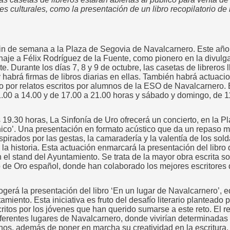
des culturales, como la presentación de un libro recopilatorio d
 fin de semana a la Plaza de Segovia de Navalcarnero. Este año,
naje a Félix Rodríguez de la Fuente, como pionero en la divulga
. Durante los días 7, 8 y 9 de octubre, las casetas de libreros l
 habrá firmas de libros diarias en ellas. También habrá actuaci
o por relatos escritos por alumnos de la ESO de Navalcarnero. E
1.00 a 14.00 y de 17.00 a 21.00 horas y sábado y domingo, de 1
as 19.30 horas, La Sinfonía de Uro ofrecerá un concierto, en la P
spánico’. Una presentación en formato acústico que da un repaso 
nspirados por las gestas, la camaradería y la valentía de los s
la historia. Esta actuación enmarcará la presentación del libro
el stand del Ayuntamiento. Se trata de la mayor obra escrita so
o de Oro español, donde han colaborado los mejores escritores 
ogerá la presentación del libro ‘En un lugar de Navalcarnero’, e
amiento. Esta iniciativa es fruto del desafío literario planteado 
tos por los jóvenes que han querido sumarse a este reto. El ret
iferentes lugares de Navalcarnero, donde vivirían determinadas
umnos, además de poner en marcha su creatividad en la escritur