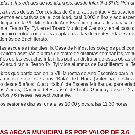
das a las edades de los alumnos, desde Infantil a 3º de Primari
 a través de sus Concejalías de Cultura, Juventud y Educación,
entros educativos de la localidad, casi 3.000 niños y adolescen
rticipar en la VIII Muestra de Arte Escénico para la Infancia y l
n el Teatro Tyl Tyl, en el Teatro Municipal Centro y, en el caso
propio centro, con obras adaptadas a las diferentes edades, de
demás de Bachillerato.
as escuelas infantiles, la Casa de Niños, los colegios públicos
localidad asistirán a obras de teatro de distintas compañías, ven
ños de las escuelas infantiles podrán disfrutar de estas obras sin
O acudirán al Teatro Tyl Tyl y los alumnos de Bachillerato, al T
bras que participan en la VIII Muestra de Arte Escénico para la 
a niños desde los 7 años; ‘Bola’, de L’Horta (Valencia), destinad
lico desde 5 años; ‘Cucú Haiku’, de Escena Miriñaque, para eda
os 7 años; ‘Camino del Paraíso’, de Teatro Guirigay, desde 12 
4 años y 6 meses, respectivamente.
os sesiones diarias, una a las 10.00 y otra a las 11.30 horas.
AS ARCAS MUNICIPALES POR VALOR DE 3,6