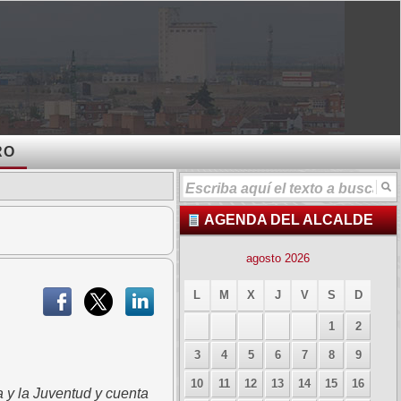
RO
AGENDA DEL ALCALDE
agosto 2026
L
M
X
J
V
S
D
1
2
3
4
5
6
7
8
9
10
11
12
13
14
15
16
a y la Juventud y cuenta