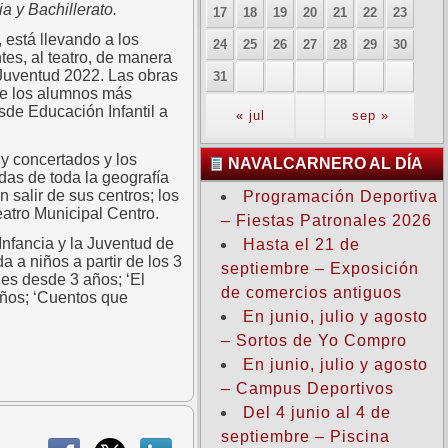
a y Bachillerato.
17
18
19
20
21
22
23
 está llevando a los
24
25
26
27
28
29
30
tes, al teatro, de manera
a Juventud 2022. Las obras
31
 de los alumnos más
sde Educación Infantil a
« jul
sep »
 y concertados y los
NAVALCARNERO AL DÍA
idas de toda la geografía
 salir de sus centros; los
Programación Deportiva
eatro Municipal Centro.
– Fiestas Patronales 2026
Infancia y la Juventud de
Hasta el 21 de
a a niños a partir de los 3
septiembre – Exposición
des desde 3 años; ‘El
de comercios antiguos
años; ‘Cuentos que
En junio, julio y agosto
– Sortos de Yo Compro
En junio, julio y agosto
– Campus Deportivos
Del 4 junio al 4 de
septiembre – Piscina