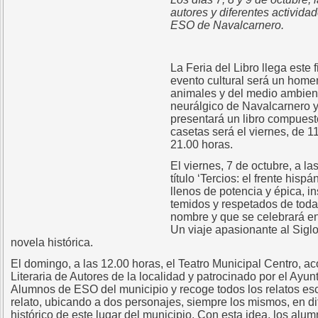
autores y diferentes activida
ESO de Navalcarnero.
La Feria del Libro llega este
evento cultural será un home
animales y del medio ambiente
neurálgico de Navalcarnero y
presentará un libro compuest
casetas será el viernes, de 1
21.00 horas.
El viernes, 7 de octubre, a l
título ‘Tercios: el frente hi
llenos de potencia y épica, i
temidos y respetados de toda 
nombre y que se celebrará en 
Un viaje apasionante al Sigl
novela histórica.
El domingo, a las 12.00 horas, el Teatro Municipal Centro, ac
Literaria de Autores de la localidad y patrocinado por el Ayunt
Alumnos de ESO del municipio y recoge todos los relatos escri
relato, ubicando a dos personajes, siempre los mismos, en d
histórico de este lugar del municipio. Con esta idea, los al