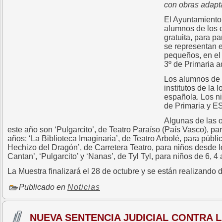
con obras adapta
El Ayuntamiento,
alumnos de los c
gratuita, para pa
se representan e
pequeños, en el 
3º de Primaria a
Los alumnos de l
institutos de la 
española. Los ni
de Primaria y ES
Algunas de las o
este año son ‘Pulgarcito’, de Teatro Paraíso (País Vasco), par
años; ‘La Biblioteca Imaginaria’, de Teatro Arbolé, para púb
Hechizo del Dragón’, de Carretera Teatro, para niños desde l
Cantan’, ‘Pulgarcito’ y ‘Nanas’, de Tyl Tyl, para niños de 6, 
La Muestra finalizará el 28 de octubre y se están realizando d
Publicado en
Noticias
NUEVA SENTENCIA JUDICIAL CONTRA L