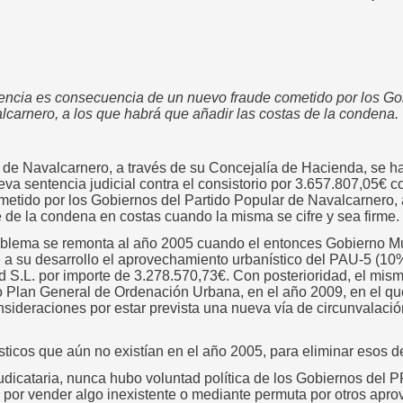
encia es consecuencia de un nuevo fraude cometido por los Gob
carnero, a los que habrá que añadir las costas de la condena.
de Navalcarnero, a través de su Concejalía de Hacienda, se ha
eva sentencia judicial contra el consistorio por 3.657.807,05€
metido por los Gobiernos del Partido Popular de Navalcarnero, 
e de la condena en costas cuando la misma se cifre y sea firme.
roblema se remonta al año 2005 cuando el entonces Gobierno M
 a su desarrollo el aprovechamiento urbanístico del PAU-5 (10%
d S.L. por importe de 3.278.570,73€. Con posterioridad, el mis
 Plan General de Ordenación Urbana, en el año 2009, en el q
onsideraciones por estar prevista una nueva vía de circunvalaci
sticos que aún no existían en el año 2005, para eliminar esos 
udicataria, nunca hubo voluntad política de los Gobiernos del P
por vender algo inexistente o mediante permuta por otros apr