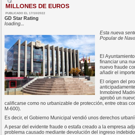
MILLONES DE EUROS
PUBLICADO EL 17/10/2022
GD Star Rating
loading...
Esta nueva sent
Popular de Naval
El Ayuntamiento 
financiar una nu
nuevo fraude co
añadir el import
El origen del p
anticipadamente
Inmobired Madri
aprobó un nuevo
calificarse como no urbanizable de protección, entre otras c
M-600).
Es decir, el Gobierno Municipal vendió unos derechos urbaní
A pesar del evidente fraude o estafa creado a la empresa adj
problema causado mediante devolución del ingreso indebido 