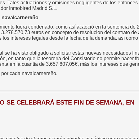
les. Tales actuaciones y omisiones negligentes de los entonces
dor Inmobired Madrid S.L.
a navalcarnereño
ntamiento fuera condenado, como así acaeció en la sentencia de 2
3.278.570,73 euros en concepto de resolución del contrato de
los intereses legales desde la fecha de la demanda, así como 
 se ha visto obligado a solicitar estas nuevas necesidades fina
 en tanto que la tesorería del Consistorio no permite hacer fre
enta en la cuantía de 3.657.807,05€, más los intereses que gen
s por cada navalcarnereño.
O SE CELEBRARÁ ESTE FIN DE SEMANA, EN
las casetas de libreros estarán abiertas al público para venta de