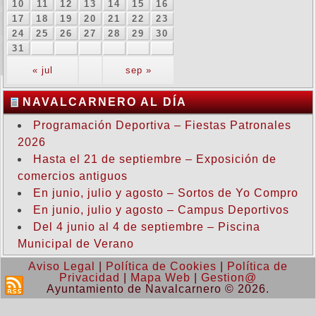
10
11
12
13
14
15
16
17
18
19
20
21
22
23
24
25
26
27
28
29
30
31
« jul
sep »
NAVALCARNERO AL DÍA
Programación Deportiva – Fiestas Patronales
2026
Hasta el 21 de septiembre – Exposición de
comercios antiguos
En junio, julio y agosto – Sortos de Yo Compro
En junio, julio y agosto – Campus Deportivos
Del 4 junio al 4 de septiembre – Piscina
Municipal de Verano
Aviso Legal
|
Política de Cookies
|
Política de
Privacidad
|
Mapa Web
|
Gestion@
Ayuntamiento de Navalcarnero © 2026.