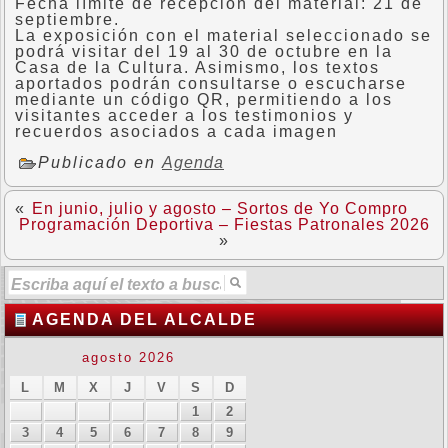
Fecha límite de recepción del material: 21 de
septiembre.
La exposición con el material seleccionado se
podrá visitar del 19 al 30 de octubre en la
Casa de la Cultura. Asimismo, los textos
aportados podrán consultarse o escucharse
mediante un código QR, permitiendo a los
visitantes acceder a los testimonios y
recuerdos asociados a cada imagen
Publicado en
Agenda
«
En junio, julio y agosto – Sortos de Yo Compro
Programación Deportiva – Fiestas Patronales 2026
»
AGENDA DEL ALCALDE
agosto 2026
L
M
X
J
V
S
D
1
2
3
4
5
6
7
8
9