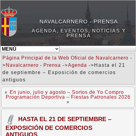
NAVALCARNERO - PRENSA
AGENDA, EVENTOS, NOTICIAS Y
PRENSA
Página Principal de la Web Oficial de Navalcarnero
-
>
Navalcarnero - Prensa
->
Agenda
->Hasta el 21
de septiembre – Exposición de comercios
antiguos
«
En junio, julio y agosto – Sortos de Yo Compro
Programación Deportiva – Fiestas Patronales 2026
»
HASTA EL 21 DE SEPTIEMBRE –
EXPOSICIÓN DE COMERCIOS
ANTIGUOS