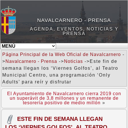
NAVALCARNERO - PRENSA
AGENDA, EVENTOS, NOTICIAS Y
PRENSA
Página Principal de la Web Oficial de Navalcarnero
-
>
Navalcarnero - Prensa
->
Noticias
->Este fin de
semana llegan los ‘Viernes Golfos’, al Teatro
Municipal Centro, una programación ‘Only
Adults’ para reír y disfrutar
El Ayuntamiento de Navalcarnero cierra 2019 con
un superávit de 3,8 millones y un remanente de
tesorería positivo de medio millón
»
ESTE FIN DE SEMANA LLEGAN
LOS ‘VIERNES GOLFOS’, AL TEATRO