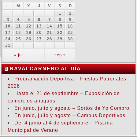
L
M
X
J
V
S
D
1
2
3
4
5
6
7
8
9
10
11
12
13
14
15
16
17
18
19
20
21
22
23
24
25
26
27
28
29
30
31
« jul
sep »
NAVALCARNERO AL DÍA
Programación Deportiva – Fiestas Patronales
2026
Hasta el 21 de septiembre – Exposición de
comercios antiguos
En junio, julio y agosto – Sortos de Yo Compro
En junio, julio y agosto – Campus Deportivos
Del 4 junio al 4 de septiembre – Piscina
Municipal de Verano