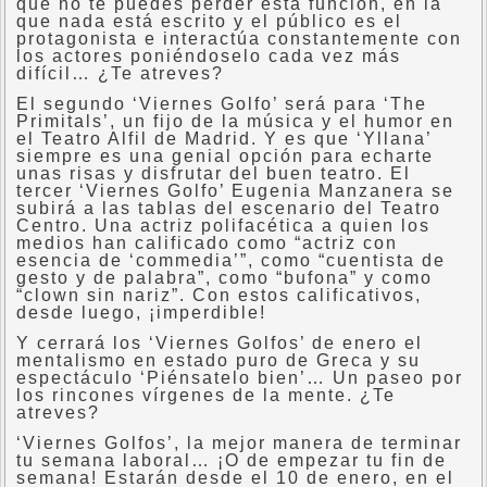
que no te puedes perder esta función, en la
que nada está escrito y el público es el
protagonista e interactúa constantemente con
los actores poniéndoselo cada vez más
difícil… ¿Te atreves?
El segundo ‘Viernes Golfo’ será para ‘The
Primitals’, un fijo de la música y el humor en
el Teatro Alfil de Madrid. Y es que ‘Yllana’
siempre es una genial opción para echarte
unas risas y disfrutar del buen teatro. El
tercer ‘Viernes Golfo’ Eugenia Manzanera se
subirá a las tablas del escenario del Teatro
Centro. Una actriz polifacética a quien los
medios han calificado como “actriz con
esencia de ‘commedia’”, como “cuentista de
gesto y de palabra”, como “bufona” y como
“clown sin nariz”. Con estos calificativos,
desde luego, ¡imperdible!
Y cerrará los ‘Viernes Golfos’ de enero el
mentalismo en estado puro de Greca y su
espectáculo ‘Piénsatelo bien’… Un paseo por
los rincones vírgenes de la mente. ¿Te
atreves?
‘Viernes Golfos’, la mejor manera de terminar
tu semana laboral… ¡O de empezar tu fin de
semana! Estarán desde el 10 de enero, en el