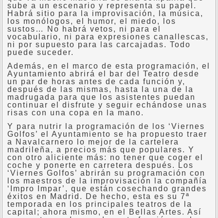
sube a un escenario y representa su papel.
Habrá sitio para la improvisación, la música,
los monólogos, el humor, el miedo, los
sustos… No habrá vetos, ni para el
vocabulario, ni para expresiones canallescas,
ni por supuesto para las carcajadas. Todo
puede suceder.
Además, en el marco de esta programación, el
Ayuntamiento abrirá el bar del Teatro desde
un par de horas antes de cada función y,
después de las mismas, hasta la una de la
madrugada para que los asistentes puedan
continuar el disfrute y seguir echándose unas
risas con una copa en la mano.
Y para nutrir la programación de los ‘Viernes
Golfos’ el Ayuntamiento se ha propuesto traer
a Navalcarnero lo mejor de la cartelera
madrileña, a precios más que populares. Y
con otro aliciente más: no tener que coger el
coche y ponerte en carretera después. Los
‘Viernes Golfos’ abrirán su programación con
los maestros de la improvisación la compañía
‘Impro Impar’, que están cosechando grandes
éxitos en Madrid. De hecho, esta es su 7ª
temporada en los principales teatros de la
capital; ahora mismo, en el Bellas Artes. Así