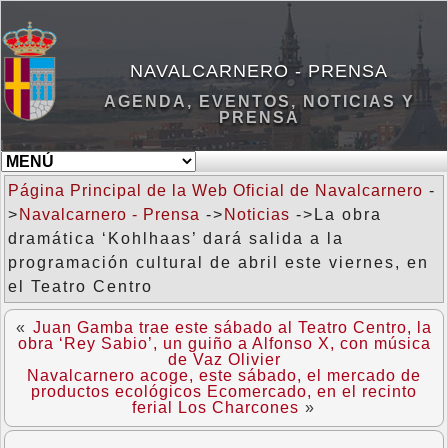
NAVALCARNERO - PRENSA
AGENDA, EVENTOS, NOTICIAS Y
PRENSA
Página Principal de la Web Oficial de Navalcarnero
-
>
Navalcarnero - Prensa
->
Noticias
->La obra
dramática ‘Kohlhaas’ dará salida a la
programación cultural de abril este viernes, en
el Teatro Centro
«
Juan Gamba trae este sábado al Teatro Centro, la
obra ‘Rey Sabio’, un guiño a Alfonso X, con música
de Vaz Olivier
Navalcarnero acoge, este sábado, el mercado de
productos ecológicos Ecomercado, en el recinto
ferial Los Charcones
»