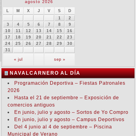
agosto 2026
L
M
X
J
V
S
D
1
2
3
4
5
6
7
8
9
10
11
12
13
14
15
16
17
18
19
20
21
22
23
24
25
26
27
28
29
30
31
« jul
sep »
NAVALCARNERO AL DÍA
Programación Deportiva – Fiestas Patronales
2026
Hasta el 21 de septiembre – Exposición de
comercios antiguos
En junio, julio y agosto – Sortos de Yo Compro
En junio, julio y agosto – Campus Deportivos
Del 4 junio al 4 de septiembre – Piscina
Municipal de Verano