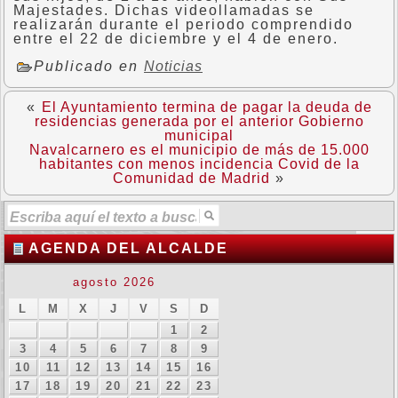
Majestades. Dichas videollamadas se
realizarán durante el periodo comprendido
entre el 22 de diciembre y el 4 de enero.
Publicado en
Noticias
«
El Ayuntamiento termina de pagar la deuda de
residencias generada por el anterior Gobierno
municipal
Navalcarnero es el municipio de más de 15.000
habitantes con menos incidencia Covid de la
Comunidad de Madrid
»
AGENDA DEL ALCALDE
agosto 2026
L
M
X
J
V
S
D
1
2
3
4
5
6
7
8
9
10
11
12
13
14
15
16
17
18
19
20
21
22
23