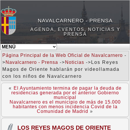
NAVALCARNERO - PRENSA
AGENDA, EVENTOS, NOTICIAS Y
PRENSA
Página Principal de la Web Oficial de Navalcarnero
-
>
Navalcarnero - Prensa
->
Noticias
->Los Reyes
Magos de Oriente hablarán por videollamada
con los niños de Navalcarnero
«
El Ayuntamiento termina de pagar la deuda de
residencias generada por el anterior Gobierno
municipal
Navalcarnero es el municipio de más de 15.000
habitantes con menos incidencia Covid de la
Comunidad de Madrid
»
LOS REYES MAGOS DE ORIENTE