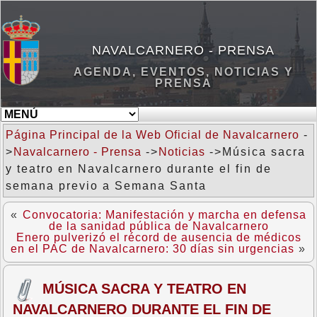
NAVALCARNERO - PRENSA
AGENDA, EVENTOS, NOTICIAS Y
PRENSA
Página Principal de la Web Oficial de Navalcarnero
-
>
Navalcarnero - Prensa
->
Noticias
->Música sacra
y teatro en Navalcarnero durante el fin de
semana previo a Semana Santa
«
Convocatoria: Manifestación y marcha en defensa
de la sanidad pública de Navalcarnero
Enero pulverizó el récord de ausencia de médicos
en el PAC de Navalcarnero: 30 días sin urgencias
»
MÚSICA SACRA Y TEATRO EN
NAVALCARNERO DURANTE EL FIN DE