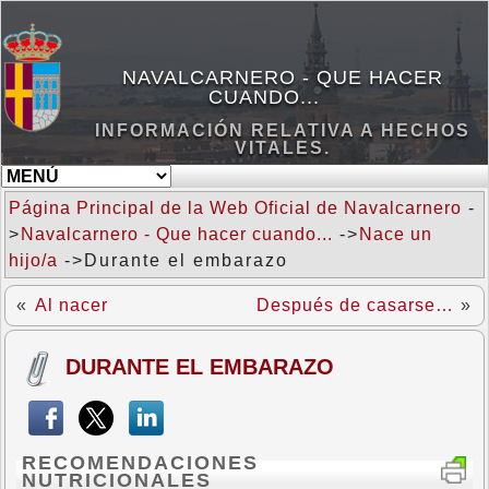
NAVALCARNERO - QUE HACER
CUANDO...
INFORMACIÓN RELATIVA A HECHOS
VITALES.
Página Principal de la Web Oficial de Navalcarnero
-
>
Navalcarnero - Que hacer cuando...
->
Nace un
hijo/a
->Durante el embarazo
«
Al nacer
Después de casarse…
»
DURANTE EL EMBARAZO
RECOMENDACIONES
NUTRICIONALES