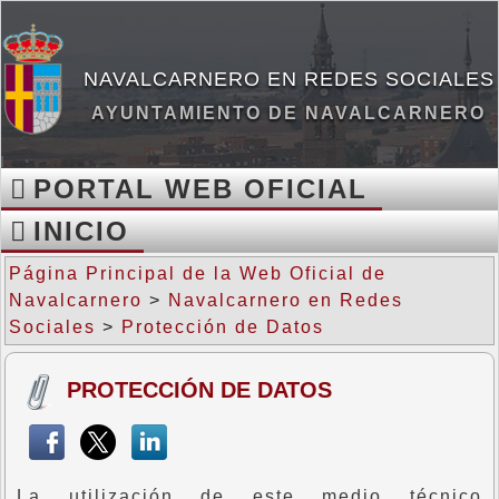
NAVALCARNERO EN REDES SOCIALES
AYUNTAMIENTO DE NAVALCARNERO
PORTAL WEB OFICIAL
INICIO
Página Principal de la Web Oficial de
Navalcarnero
>
Navalcarnero en Redes
Sociales
>
Protección de Datos
PROTECCIÓN DE DATOS
La utilización de este medio técnico