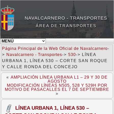
NAVALCARNERO - TRANSPORTES
ÁREA DE TRANSPORTES
Página Principal de la Web Oficial de Navalcarnero
-
>
Navalcarnero - Transportes
->
530
-> LÍNEA
URBANA 1, LÍNEA 530 – CORTE SAN ROQUE
Y CALLE RONDA DEL CONCEJO
«
AMPLIACIÓN LÍNEA URBANA L1 – 29 Y 30 DE
AGOSTO
MODIFICACIÓN LÍNEAS N505, 528 Y 529H POR
MOTIVO DE PASACALLES EL 7 DE SEPTIEMBRE
»
LÍNEA URBANA 1, LÍNEA 530 –