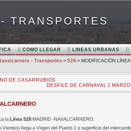
- TRANSPORTES
FICA
COMO LLEGAR
LINEAS URBANAS
Navalcarnero - Transportes
->
528
-> MODIFICACIÓN LÍNEA
MINO DE CASARRUBIOS
DESFILE DE CARNAVAL 1 MARZO 2
AVALCARNERO
ca la
Línea 528
MADRID -NAVALCARNERO.
Vientos) llega a Virgen del Puerto 1 o superficie del intercamb