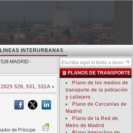
LINEAS INTERURBANAS
 528 MADRID -
PLANOS DE TRANSPORTE
Plano de los medios de
025 528, 531, 531A
»
transporte de la población
y callejero
Plano de Cercanías de
Madrid
Plano de la Red de
Metro de Madrid
iador de Príncipe
Plano Interactivo de