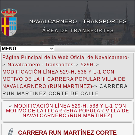
NAVALCARNERO - TRANSPORTES
ÁREA DE TRANSPORTES
Página Principal de la Web Oficial de Navalcarnero
-
>
Navalcarnero - Transportes
->
529H
->
MODIFICACIÓN LÍNEA 529-H, 538 Y L-1 CON
MOTIVO DE LA III CARRERA POPULAR VILLA DE
NAVALCARNERO (RUN MARTÍNEZ)
-> CARRERA
RUN MARTÍNEZ CORTE DE CALLE
«
MODIFICACIÓN LÍNEA 529-H, 538 Y L-1 CON
MOTIVO DE LA III CARRERA POPULAR VILLA DE
NAVALCARNERO (RUN MARTÍNEZ)
CARRERA RUN MARTÍNEZ CORTE