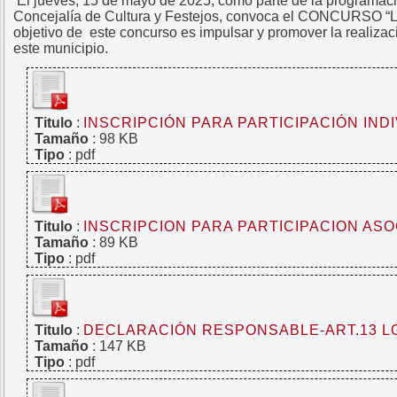
El jueves, 15 de mayo de 2025, como parte de la programació
Concejalía de Cultura y Festejos, convoca el CONCUR
objetivo de este concurso es impulsar y promover la realizac
este municipio.
Titulo
:
INSCRIPCIÓN PARA PARTICIPACIÓN IND
Tamaño
: 98 KB
Tipo
: pdf
Titulo
:
INSCRIPCION PARA PARTICIPACION AS
Tamaño
: 89 KB
Tipo
: pdf
Titulo
:
DECLARACIÓN RESPONSABLE-ART.13 LG
Tamaño
: 147 KB
Tipo
: pdf