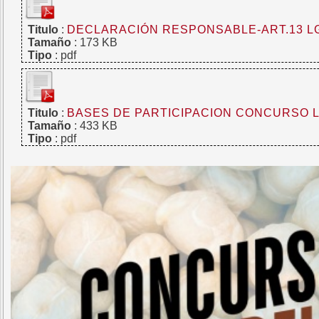
Titulo
:
DECLARACIÓN RESPONSABLE-ART.13 L
Tamaño
: 173 KB
Tipo
: pdf
Titulo
:
BASES DE PARTICIPACION CONCURSO L
Tamaño
: 433 KB
Tipo
: pdf