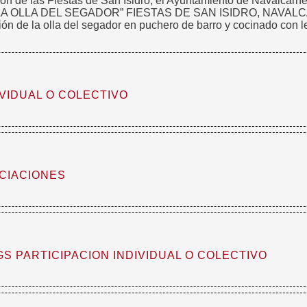
n de las Fiestas de San Isidro, el Ayuntamiento de Navalcarner
SO “LA OLLA DEL SEGADOR” FIESTAS DE SAN ISIDRO, NAVAL
ión de la olla del segador en puchero de barro y cocinado con l
IVIDUAL O COLECTIVO
OCIACIONES
S PARTICIPACION INDIVIDUAL O COLECTIVO