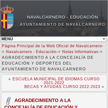
NAVALCARNERO - EDUCACIÓN
AYUNTAMIENTO DE NAVALCARNERO
Página Principal de la Web Oficial de Navalcarnero
-
>
Navalcarnero - Educación
->
Notas Informativas
->
AGRADECIMIENTO A LA CONCEJALÍA DE
EDUCACIÓN Y DEPORTES DEL
AYUNTAMIENTO DE NAVALCARNERO
«
ESCUELA MUNICIPAL DE IDIOMAS CURSO
2021-2022
BECAS Y AYUDAS CURSO 2022-2023
»
AGRADECIMIENTO A LA
CONCEJALÍA DE EDUCACIÓN Y