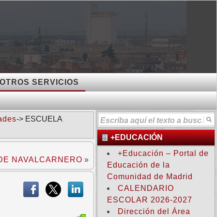
OTROS SERVICIOS
ades
-> ESCUELA
+EDUCACIÓN
+Educación – Portal de
 DE NAVALCARNERO
»
Educación de la
Comunidad de Madrid
CALENDARIO
ESCOLAR 2026-2027
Dirección del Área