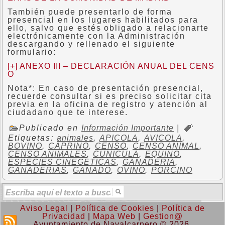
También puede presentarlo de forma
presencial en los lugares habilitados para
ello, salvo que estés obligado a relacionarte
electrónicamente con la Administración
descargando y rellenado el siguiente
formulario:
[+] ANEXO III – DECLARACIÓN ANUAL DEL CENS
O
Nota*: En caso de presentación presencial,
recuerde consultar si es preciso solicitar cita
previa en la oficina de registro y atención al
ciudadano que te interese.
Publicado en
Información Importante
|
Etiquetas:
animales
,
APICOLA
,
AVICOLA
,
BOVINO
,
CAPRINO
,
CENSO
,
CENSO ANIMAL
,
CENSO ANIMALES
,
CUNICULA
,
EQUINO
,
ESPECIES CINEGETICAS
,
GANADERÍA
,
GANADERÍAS
,
GANADO
,
OVINO
,
PORCINO
Aviso Legal
|
Política de Cookies
|
Política de
Privacidad
|
Mapa Web
|
Gestion@
Ayuntamiento de Navalcarnero © 2026.