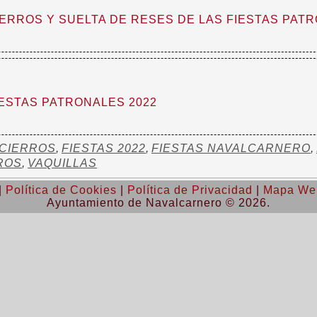
ERROS Y SUELTA DE RESES DE LAS FIESTAS PATR
ESTAS PATRONALES 2022
CIERROS
,
FIESTAS 2022
,
FIESTAS NAVALCARNERO
,
ROS
,
VAQUILLAS
|
Política de Cookies
|
Política de Privacidad
|
Mapa We
Ayuntamiento de Navalcarnero © 2026.