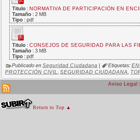
Titulo
:
NORMATIVA DE PARTICIPACIÓN EN ENCI
Tamaño
: 2 MB
Tipo
: pdf
Titulo
:
CONSEJOS DE SEGURIDAD PARA LAS FI
Tamaño
: 3 MB
Tipo
: pdf
Publicado en
Seguridad Ciudadana
|
Etiquetas:
EN
PROTECCIÓN CIVIL
,
SEGURIDAD CIUDADANA
,
TO
Aviso Legal
Return to Top ▲