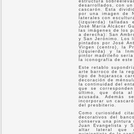
estructura sobreeleva
desarrollados, con un
cascarón. Esta dividi
por una imagen de N
laterales con escultu
(izquierda) talladas
José María Alcácer G
las imágenes de los pa
a derecha): San Ambr
y San Jerónimo. Los l
pintados por José Ant
Virgen (centro), la P
(izquierda) y la In
pintor madrileño sería
la iconografía de este
Este retablo supondrí
arte barroco de la re
tipo de hojarasca car
decoración de ménsula
la continuidad del en
que se corresponden
último, que dota al
acusada. Además se
incorporar un cascar
del presbiterio.
Como curiosidad cit
decorativos del banc
conserva una pintura 
Juan Evangelista y 
altar lateral que 
quinientista de la capi