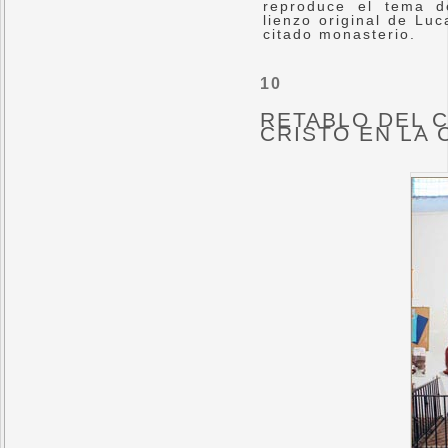
reproduce el tema d
lienzo original de Lu
citado monasterio.
10
RETABLO DEL C
CRISTO EN LA 