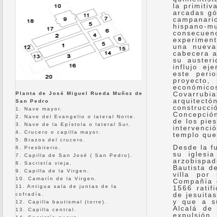
la primitiv
arcadas gó
campanario
hispano-
consecue
experimen
una nueva
cabecera ac
su auster
influjo ej
este peri
proyecto
económico
Covarrubi
Planta de José Miguel Rueda Muñoz de
arquitec
San Pedro
construc
1. Nave mayor.
Concepción
2. Nave del Evangelio o lateral Norte.
de los pie
3. Nave de la Epístola o lateral Sur.
intervenci
4. Crucero o capilla mayor.
templo que
5. Brazos del crucero.
Desde la f
6. Presbiterio.
su iglesi
7. Capilla de San José ( San Pedro).
arzobispa
8. Sacristía vieja.
Bautista d
9. Capilla de la Virgen.
villa por
10. Camarín de la Virgen.
Compañía 
11. Antigua sala de juntas de la
1566 ratif
de jesuitas
cofradía.
y que a s
12. Capilla bautismal (torre).
Alcalá de
13. Capilla central.
expulsión