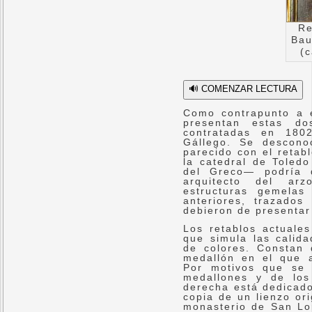
Re
Bau
(c
🔊 COMENZAR LECTURA
Como contrapunto a e
presentan estas do
contratadas en 180
Gállego. Se descono
parecido con el retab
la catedral de Toledo
del Greco— podría d
arquitecto del ar
estructuras gemelas
anteriores, trazado
debieron de presentar
Los retablos actuale
que simula las calida
de colores. Constan
medallón en el que a
Por motivos que se 
medallones y de los
derecha está dedicad
copia de un lienzo or
monasterio de San Lor