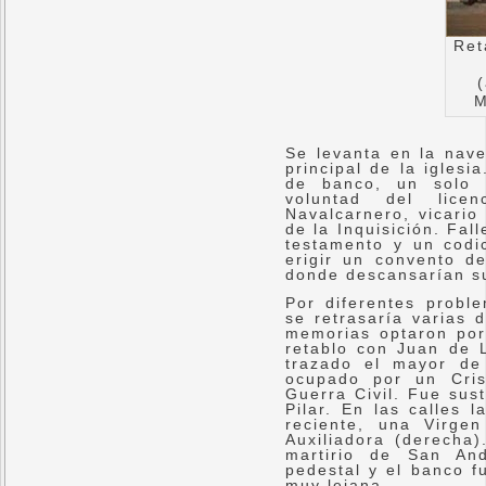
Ret
M
Se levanta en la nave
principal de la iglesi
de banco, un solo 
voluntad del lice
Navalcarnero, vicario
de la Inquisición. Fa
testamento y un codi
erigir un convento d
donde descansarían su
Por diferentes probl
se retrasaría varias 
memorias optaron por
retablo con Juan de 
trazado el mayor de 
ocupado por un Cris
Guerra Civil. Fue sus
Pilar. En las calles 
reciente, una Virge
Auxiliadora (derecha)
martirio de San And
pedestal y el banco f
muy lejana.