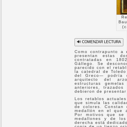
Re
Bau
(c
🔊 COMENZAR LECTURA
Como contrapunto a e
presentan estas do
contratadas en 180
Gállego. Se descono
parecido con el retab
la catedral de Toledo
del Greco— podría d
arquitecto del ar
estructuras gemelas
anteriores, trazado
debieron de presentar
Los retablos actuale
que simula las calida
de colores. Constan
medallón en el que a
Por motivos que se 
medallones y de los
derecha está dedicad
copia de un lienzo or