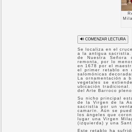
R
Mil
🔊 COMENZAR LECTURA
Se localiza en el cruc
a la antigua sacristía
de Nuestra Señora 
remonta, por lo menos
en 1678 por el maestr
el primer retablo en
salomónicas decoradas
La ornamentación a ba
vegetales se extiend
ubicación tradicional.
del Arte Barroco pleno
Su nicho principal es
de la Virgen de la A
sacristía por un vent
camarín. Aún se puede
los ángeles que coron
lugar una Virgen Mila
(izquierda) y una Sant
Este retablo ha sufri