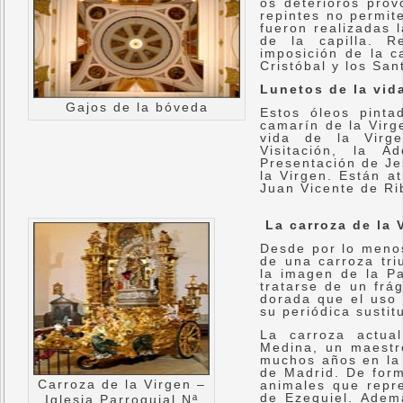
os deterioros pro
repintes no permit
fueron realizadas 
de la capilla. 
imposición de la c
Cristóbal y los San
Lunetos de la vida
Gajos de la bóveda
Estos óleos pinta
camarín de la Virg
vida de la Virge
Visitación, la A
Presentación de Je
la Virgen. Están a
Juan Vicente de Ri
La carroza de la 
Desde por lo menos
de una carroza tri
la imagen de la Pa
tratarse de un frá
dorada que el uso 
su periódica sustit
La carroza actua
Medina, un maestro
muchos años en la 
de Madrid. De form
Carroza de la Virgen –
animales que repre
de Ezequiel. Adem
Iglesia Parroquial Nª