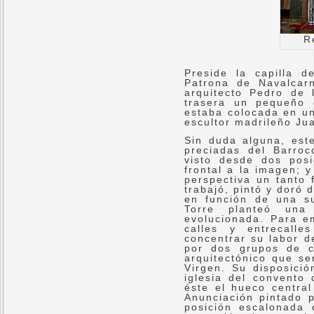
R
Preside la capilla 
Patrona de Navalcar
arquitecto Pedro de 
trasera un pequeño 
estaba colocada en un
escultor madrileño Ju
Sin duda alguna, est
preciadas del Barro
visto desde dos posic
frontal a la imagen; 
perspectiva un tanto
trabajó, pintó y doró 
en función de una su
Torre planteó una 
evolucionada. Para em
calles y entrecalle
concentrar su labor d
por dos grupos de c
arquitectónico que se
Virgen. Su disposició
iglesia del convento
éste el hueco central
Anunciación pintado p
posición escalonada 