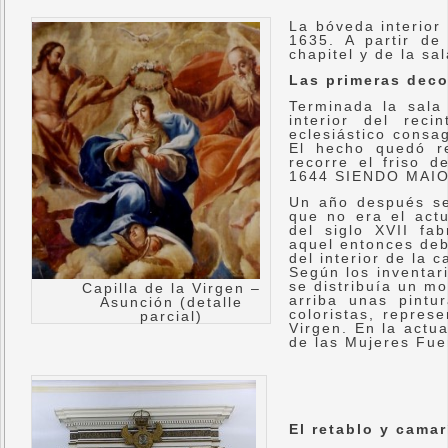
La bóveda interior
1635. A partir de 
chapitel y de la sa
Las primeras dec
Terminada la sala
interior del rec
eclesiástico consa
El hecho quedó r
recorre el friso 
1644 SIENDO MAI
Un año después se 
que no era el actu
del siglo XVII fa
aquel entonces deb
del interior de la 
Según los inventar
se distribuía un m
Capilla de la Virgen –
arriba unas pintu
Asunción (detalle
coloristas, repres
parcial)
Virgen. En la actu
de las Mujeres Fue
El retablo y camar