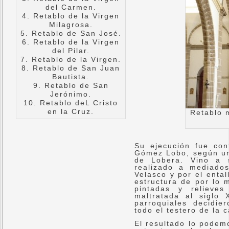
del Carmen.
4. Retablo de la Virgen
Milagrosa.
5. Retablo de San José.
6. Retablo de la Virgen
del Pilar.
7. Retablo de la Virgen.
8. Retablo de San Juan
Bautista.
9. Retablo de San
Jerónimo.
10. Retablo deL Cristo
en la Cruz.
Retablo 
Su ejecución fue co
Gómez Lobo, según un 
de Lobera. Vino a s
realizado a mediados
Velasco y por el enta
estructura de por lo 
pintadas y relieves
maltratada al siglo
parroquiales decidie
todo el testero de la c
El resultado lo podem