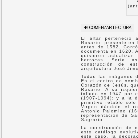
(ant
🔊 COMENZAR LECTURA
El altar perteneció
Rosario, presente en l
antes de 1582. Contó
documenta en 1620. A 
quisieron actualiza
barrocas. Sería a
construcción de es
arquitectura José Jim
Todas las imágenes d
En el centro da nomb
Corazón de Jesús, que 
Rosario. A su izqui
tallado en 1947 por 
(1907-1994); y a la 
primitivo retablo sólo
Virgen dándole el r
Antonio Palomino (16
representación de Sa
Sagrario.
La construcción de 
este catálogo evolut
este caso, la decorac