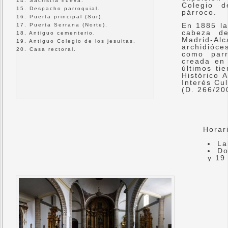
14. Sacristía nueva.
Colegio d
15. Despacho parroquial.
párroco.
16. Puerta principal (Sur).
En 1885 la
17. Puerta Serrana (Norte).
cabeza de
18. Antiguo cementerio.
Madrid-Al
19. Antiguo Colegio de los jesuitas.
archidióce
20. Casa rectoral.
como parr
creada en 
últimos ti
Histórico 
Interés Cul
(D. 266/20
Horario 
La
Do
y 19