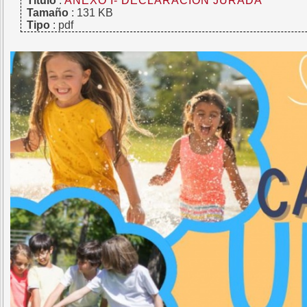
Titulo
:
ANEXO I- DECLARACIÓN JURADA
Tamaño
: 131 KB
Tipo
: pdf