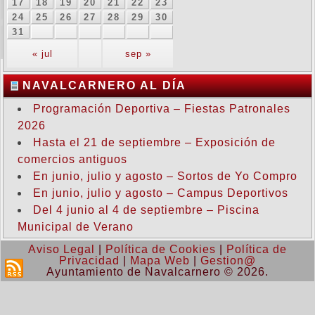
17
18
19
20
21
22
23
24
25
26
27
28
29
30
31
« jul
sep »
NAVALCARNERO AL DÍA
Programación Deportiva – Fiestas Patronales
2026
Hasta el 21 de septiembre – Exposición de
comercios antiguos
En junio, julio y agosto – Sortos de Yo Compro
En junio, julio y agosto – Campus Deportivos
Del 4 junio al 4 de septiembre – Piscina
Municipal de Verano
Aviso Legal
|
Política de Cookies
|
Política de
Privacidad
|
Mapa Web
|
Gestion@
Ayuntamiento de Navalcarnero © 2026.