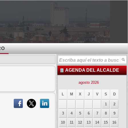
RO
AGENDA DEL ALCALDE
agosto 2026
L
M
X
J
V
S
D
1
2
3
4
5
6
7
8
9
10
11
12
13
14
15
16