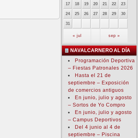
17
18
19
20
21
22
23
24
25
26
27
28
29
30
31
« jul
sep »
NAVALCARNERO AL DÍA
Programación Deportiva
– Fiestas Patronales 2026
Hasta el 21 de
septiembre – Exposición
de comercios antiguos
En junio, julio y agosto
– Sortos de Yo Compro
En junio, julio y agosto
– Campus Deportivos
Del 4 junio al 4 de
septiembre – Piscina