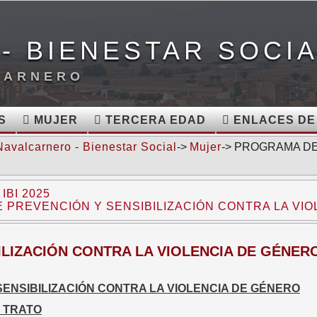
- BIENESTAR SOCI
CARNERO
S
MUJER
TERCERA EDAD
ENLACES DE
Navalcarnero - Bienestar Social
->
Mujer
-> PROGRAMA D
BI 2025
 PREVENCIÓN Y SENSIBILIZACIÓN CONTRA LA VIO
LIZACIÓN CONTRA LA VIOLENCIA DE GÉNER
ENSIBILIZACIÓN CONTRA LA VIOLENCIA DE GÉNERO
 TRATO