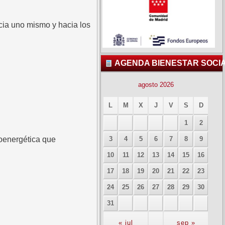
acia uno mismo y hacia los
AGENDA BIENESTAR SOCI
agosto 2026
L
M
X
J
V
S
D
1
2
ioenergética que
3
4
5
6
7
8
9
10
11
12
13
14
15
16
17
18
19
20
21
22
23
24
25
26
27
28
29
30
31
« jul
sep »