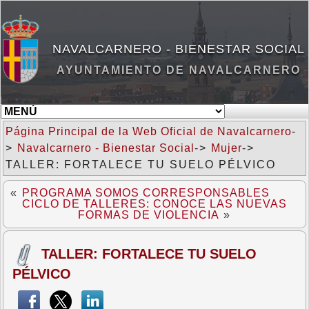
NAVALCARNERO - BIENESTAR SOCIAL
AYUNTAMIENTO DE NAVALCARNERO
Página Principal de la Web Oficial de Navalcarnero
-
>
Navalcarnero - Bienestar Social
->
Mujer
->
TALLER: FORTALECE TU SUELO PÉLVICO
«
PROGRAMA SOMOS CORRESPONSABLES
CICLO DE TALLERES: CONOCE LAS NUEVAS
FORMAS DE VIOLENCIA
»
TALLER: FORTALECE TU SUELO
PÉLVICO