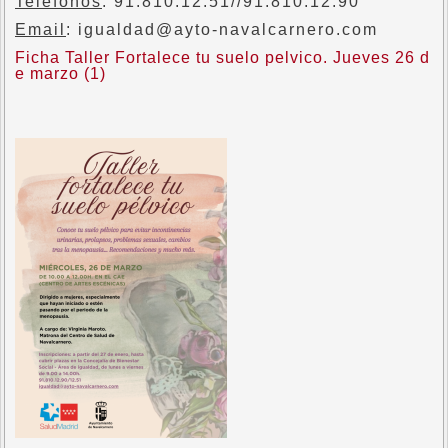
Teléfonos
: 91.810.12.51//91.810.12.90
Email
: igualdad@ayto-navalcarnero.com
Ficha Taller Fortalece tu suelo pelvico. Jueves 26 d
e marzo (1)