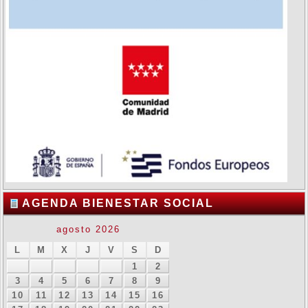
AGENDA BIENESTAR SOCIAL
agosto 2026
L
M
X
J
V
S
D
1
2
3
4
5
6
7
8
9
10
11
12
13
14
15
16