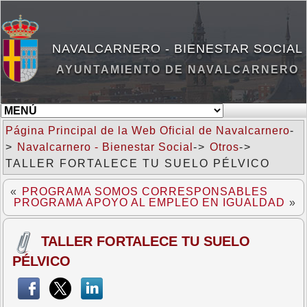
NAVALCARNERO - BIENESTAR SOCIAL
AYUNTAMIENTO DE NAVALCARNERO
Página Principal de la Web Oficial de Navalcarnero
-
>
Navalcarnero - Bienestar Social
->
Otros
->
TALLER FORTALECE TU SUELO PÉLVICO
«
PROGRAMA SOMOS CORRESPONSABLES
PROGRAMA APOYO AL EMPLEO EN IGUALDAD
»
TALLER FORTALECE TU SUELO
PÉLVICO