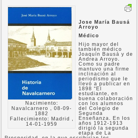
Jose María Bausá
Arroyo
Médico
Hijo mayor del
también médico
Joaquín Bausá y de
Andrea Arroyo.
Como su padre
mantuvo una firme
inclinación al
periodismo que le
llevó a publicar en
1898 “El
estudiante, en
buena colaboración
Nacimiento:
con los alumnos
Navalcarnero , 08-09-
del Colegio de
Segunda
1882
Enseñanza. En los
Fallecimiento: Madrid ,
años 1912-1913
14-01-1959
dirigió la segunda
etapa de La
Prosperidad, en la que escribirían los