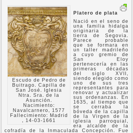
Platero de plata
Nació en el seno de
una familia hidalga
originaria de la
tierra de Segovia.
Parece probable
que se formara en
un taller madrileño
a cuyo gremio de
San Eloy
pertenecería en las
primeras décadas
del siglo XVII,
siendo elegido como
Escudo de Pedro de
uno de sus tres
Buitrago. Capilla de
representantes para
San José. Iglesia
renovar y actualizar
Ntra. Sra. de la
sus ordenanzas. En
Asunción.
1635, al tiempo que
Nacimiento:
se cerraba la
Navalcarnero, 1577
bóveda de la capilla
Fallecimiento: Madrid
de la Virgen de la
, 14-03-1661
iglesia parroquial,
era alcalde de la
cofradía de la Inmaculada Concepción. Fue