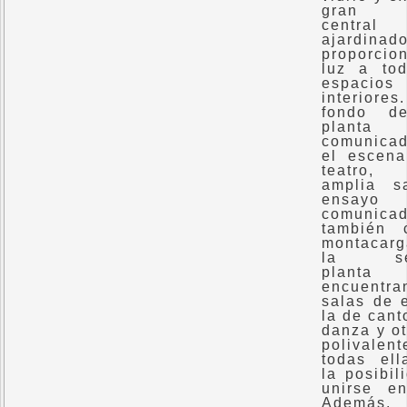
gran 
central
ajardina
proporcio
luz a to
espacios
interior
fondo d
plant
comunica
el escena
teatro
amplia s
ensayo
comunica
también 
montacarg
la se
plant
encuentr
salas de 
la de cant
danza y ot
polivalent
todas el
la posibil
unirse en
Ademá