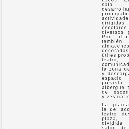
sala
desarrolla
principal
actividade
dirigi
escola
diversos 
Por otro
tambié
almacene
decora
útiles pro
teatro,
comunica
la zona d
y descarg
espacio
previst
albergue t
de escen
y vestuari
La plant
la del ac
teatro d
plaza,
dividida
salón de