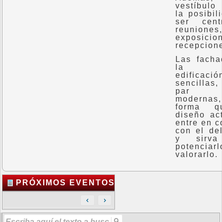
vestíbulo
la posibil
ser cen
reuniones
exposici
recepcion
Las fach
la n
edificac
sencilla
par 
moderna
forma q
diseño ac
entre en c
con el del
y sirva
potenci
valorarlo.
PRÓXIMOS EVENTOS