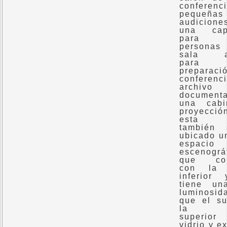
conferen
pequeñas
audicion
una cap
para
personas
sala au
para
preparac
conferen
archivo
document
una cab
proyecci
esta p
también
ubicado u
espacio
escenográ
que com
con la 
inferior
tiene un
luminosi
que el s
la pl
superior
vidrio y e