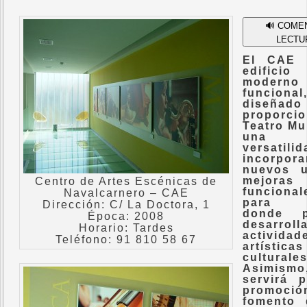
🔊 COME
LECTU
El CAE 
edificio
moder
funcional
diseñad
proporci
Teatro Mu
una m
versatil
incorpora
nuevos 
mejoras
Centro de Artes Escénicas de
funcional
Navalcarnero – CAE
para 
Dirección: C/ La Doctora, 1
donde p
Época: 2008
desarroll
Horario: Tardes
actividad
Teléfono: 91 810 58 67
artísti
culturales
Asimismo
servirá 
promoc
fomento 