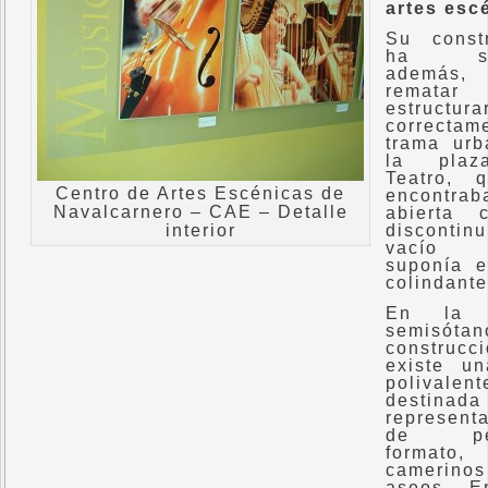
artes esc
Su const
ha ser
además,
remat
estructura
correctam
trama ur
la plaz
Teatro, 
Centro de Artes Escénicas de
encontrab
Navalcarnero – CAE – Detalle
abierta 
interior
discontin
vacío
suponía e
colindante
En la p
semisótan
construcc
existe u
polivalent
destin
represent
de pe
formato,
cameri
aseos. E