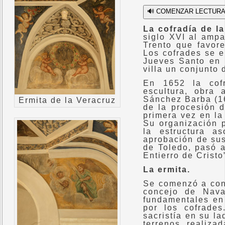
🔊 COMENZAR LECTUR
La cofradía de l
siglo XVI al ampa
Trento que favore
Los cofrades se e
Jueves Santo en 
villa un conjunto 
En 1652 la cofr
escultura, obra 
Sánchez Barba (16
Ermita de la Veracruz
de la procesión d
primera vez en la
Su organización 
la estructura as
aprobación de su
de Toledo, pasó 
Entierro de Cristo
La ermita.
Se comenzó a cons
concejo de Nava
fundamentales en
por los cofrade
sacristía en su l
terrenos realiza