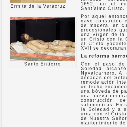
1652, en el mi
Ermita de la Veracruz
Santísimo Cristo.
Por aquel entonc
nave construido e
de madera, en cu
procesionales que
una Virgen de la 
un Cristo con la 
el Cristo yacent
XVII se decoraran
La reforma barroc
Santo Entierro
Con el paso de 
Soledad alcanz
Navalcarnero. Al 
décadas del Setec
remodelación inte
un techo encamona
una bóveda de pañ
una nueva decora
construcción 
salomónicas. En s
la Soledad y a s
urna con el Cristo
de Nuestra Señor
mantenimiento de